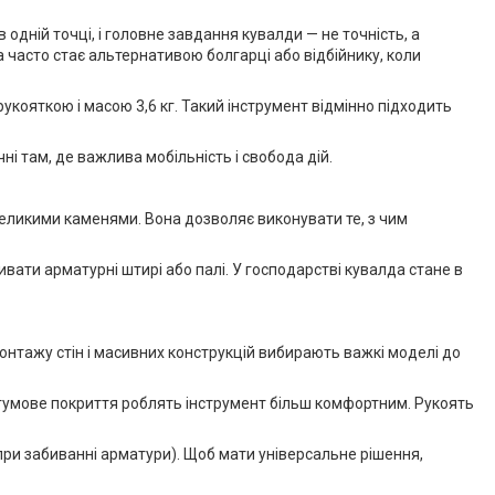
одній точці, і головне завдання кувалди — не точність, а
 часто стає альтернативою болгарці або відбійнику, коли
кояткою і масою 3,6 кг. Такий інструмент відмінно підходить
ні там, де важлива мобільність і свобода дій.
великими каменями. Вона дозволяє виконувати те, з чим
ивати арматурні штирі або палі. У господарстві кувалда стане в
монтажу стін і масивних конструкцій вибирають важкі моделі до
 гумове покриття роблять інструмент більш комфортним. Рукоять
(при забиванні арматури). Щоб мати універсальне рішення,