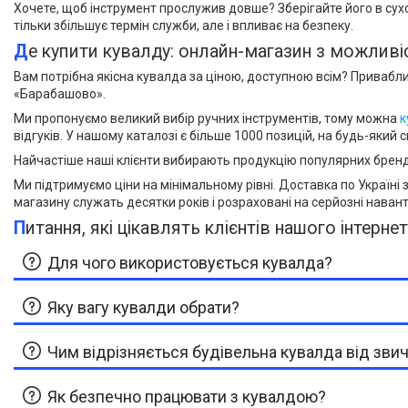
Хочете, щоб інструмент прослужив довше? Зберігайте його в сухом
тільки збільшує термін служби, але і впливає на безпеку.
Де купити кувалду: онлайн-магазин з можли
Вам потрібна якісна кувалда за ціною, доступною всім? Приваблив
«Барабашово».
Ми пропонуємо великий вибір ручних інструментів, тому можна
к
відгуків. У нашому каталозі є більше 1000 позицій, на будь-який 
Найчастіше наші клієнти вибирають продукцію популярних бренді
Ми підтримуємо ціни на мінімальному рівні. Доставка по Україні 
магазину служать десятки років і розраховані на серйозні наван
Питання, які цікавлять клієнтів нашого інтерне
Для чого використовується кувалда?
Яку вагу кувалди обрати?
Чим відрізняється будівельна кувалда від зви
Як безпечно працювати з кувалдою?