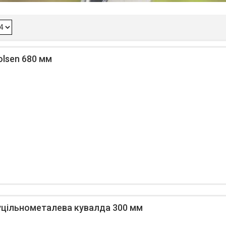
olsen 680 мм
Суцільнометалева кувалда 300 мм