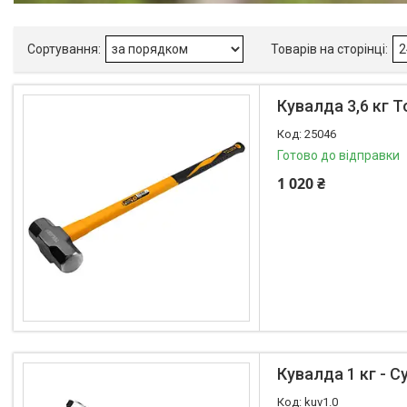
Прогумована рукоятка
Так
3
Виробник
Tolsen
1
Кувалда 3,6 кг T
25046
Готово до відправки
1 020 ₴
Товари та послуги
Про нас
Відгуки
Кувалда 1 кг - 
kuv1.0