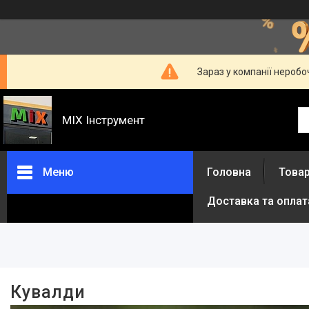
Зараз у компанії неробо
MIX Інструмент
Меню
Головна
Товар
Доставка та оплат
Фільтри
Діапазон цін, ₴
Довжина ударного бойка, мм
Кувалди