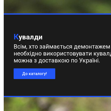
Довжина рукоятки, мм
Вага, кг
К
увалди
Наявність
В наявності
4
Всім, хто займається демонтажем
необхідно використовувати кувал
Тип
можна з доставкою по Україні.
Кувалда
4
Матеріал ударного бойка
До каталогу!
сталь
4
Матеріал ручки
сталь
3
Фиберглассовая
1