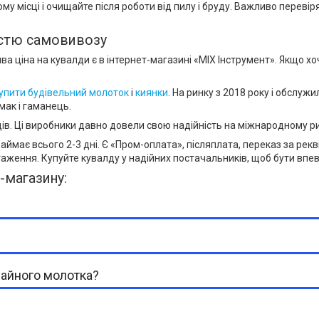
у місці і очищайте після роботи від пилу і бруду. Важливо перевір
вістю самовивозу
а ціна на кувалди є в інтернет-магазині «MIX Інструмент». Якщо хо
упити будівельний молоток
і
киянки
. На ринку з 2018 року і обслу
смак і гаманець.
в. Ці виробники давно довели свою надійність на міжнародному рин
займає всього 2-3 дні. Є «Пром-оплата», післяплата, переказ за рек
таження. Купуйте кувалду у надійних постачальників, щоб бути впев
т-магазину:
чайного молотка?