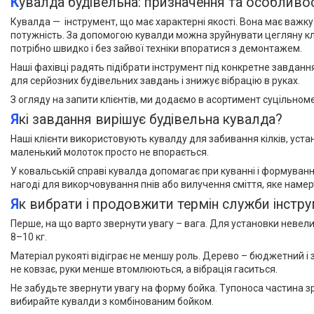
Кувалда будівельна: призначення та особливос
Кувалда — інструмент, що має характерні якості. Вона має важку 
потужність. За допомогою кувалди можна зруйнувати цегляну кла
потрібно швидко і без зайвої техніки впоратися з демонтажем.
Наші фахівці радять підібрати інструмент під конкретне завданн
для серйозних будівельних завдань і знижує вібрацію в руках.
З огляду на запити клієнтів, ми додаємо в асортимент суцільномет
Які завдання вирішує будівельна кувалда?
Наші клієнти використовують кувалду для забивання кілків, уст
маленький молоток просто не впорається.
У ковальській справі кувалда допомагає при куванні і формуванні
нагоді для викорчовування пнів або вилучення сміття, яке намер
Як вибрати і продовжити термін служби інстр
Перше, на що варто звернути увагу – вага. Для установки невели
8–10 кг.
Матеріал рукояті відіграє не меншу роль. Дерево – бюджетний і
не ковзає, руки менше втомлюються, а вібрація гаситься.
Не забудьте звернути увагу на форму бойка. Тупоноса частина зр
вибирайте кувалди з комбінованим бойком.