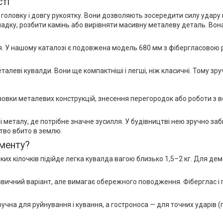
ті
головку і довгу рукоятку. Вони дозволяють зосередити силу удару в 
дку, розбити камінь або вирівняти масивну металеву деталь. Вона
я. У нашому каталозі є подовжена модель 680 мм з фібергласовою ру
алеві кувалди. Вони ще компактніші і легші, ніж класичні. Тому зруч
ановки металевих конструкцій, знесення перегородок або роботи з 
 металу, де потрібне значне зусилля. У будівництві нею зручно заб
тво вбито в землю.
ументу?
ких кілочків підійде легка кувалда вагою близько 1,5–2 кг. Для де
 звичний варіант, але вимагає обережного поводження. Фіберглас і
учна для руйнування і кування, а гостроноса — для точних ударів 