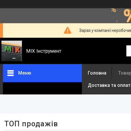
Зараз у компанії неробочи
MIX Інструмент
Меню
Головна
Товар
Доставка та оплат
Фільтри
Батареї та акумулятори,
загальне
Апарати високого тиску
ТОП продажів
Електроножівки