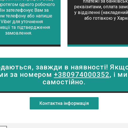
платежі за банківсь
протягом одного робочого
реквізитами, оплата за
Він зателефонує Вам за
у відділенні (накладений
м телефону або напише
або готівкою у Харк
 Viber для уточнення
мації та підтвердження
замовлення.
одаються, завжди в наявності! Якщ
нами за номером
+380974000352
, і 
самостійно.
Контактна інформація