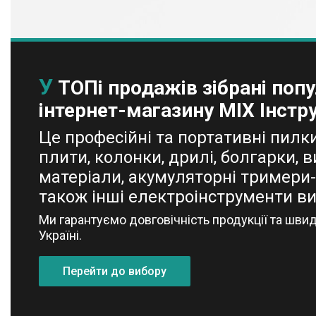
Лазерні нівеліри, рівні, сканери
Туристичні пилки
Туристичні лопати
Туристичні газові балони
У
ТОПі продажів зібрані попу
Бензопили і електропили
інтернет-магазину MIX Інстр
Пили для обрізки гілок
Туристичні плити та пальники
Це професійні та портативні пилки,
плити, колонки, дрилі, болгарки, в
матеріали, акумуляторні тримери-
також інші електроінструменти вис
Товари та послуги
Ми гарантуємо довговічність продукції та швид
Про нас
Україні.
Відгуки
Перейти до вибору