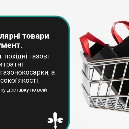
лярні товари
умент.
 похідні газові
итратні
газонокосарки, а
окої якості.
ку доставку по всій