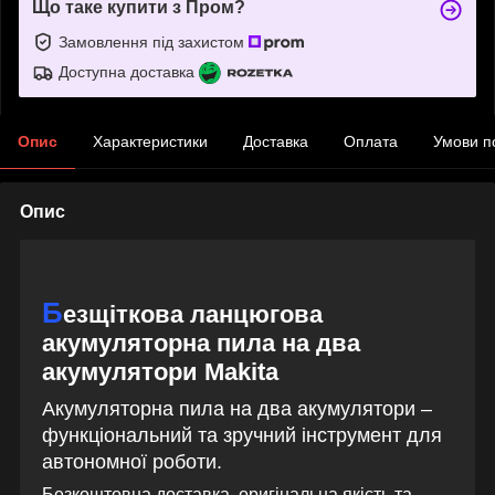
Що таке купити з Пром?
Замовлення під захистом
Доступна доставка
Опис
Характеристики
Доставка
Оплата
Умови п
Опис
Б
езщіткова ланцюгова
акумуляторна пила на два
акумулятори Makita
Акумуляторна пила на два акумулятори –
функціональний та зручний інструмент для
автономної роботи.
Безкоштовна доставка, оригінальна якість та