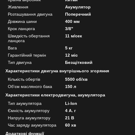
Живлення
Акумулятор
Розташування двигуна
Поперечний
Довжина шини
400 мм
Крок ланцюга
3/8"
Швидкість обертання
11 м/сек
ланцюга
Вага
5 кг
Гарантійний термін
12 міс
Тип двигуна
Безщітковий
Характеристики двигуна внутрішнього згоряння
Кількість обертів
5500 об/хв
Об'єм масляного бака
150 л
Характеристики електродвигуна, акумулятора
Тип акумулятора
Li-Ion
Ємність акумулятору
4 А. г
Напруга акумулятору
21 В
Час заряду акумулятора
60 хв
Додаткові функції