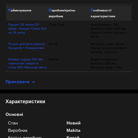
Виробник/країна-
Особливості/
Найменування
виробник
характеристики
Ланцюг 59 ланок (29
Chain Saw
Крок ланцюга: 3/8".
зубів) - Ланцюг Супер Зуб
Довжина шини: 400 мм.
на 16 шину
Кількість ланок ланцюга:
59 шт.
Точило для Заточування
Китай
Матеріал ручки: метал.
Ланцюгів + Ремкомплект
Форма перерізу робочої
частини: овальна.
Ножівка садова 250 мм
Японія
Довжина ріжучого
тефлонове покриття
полотна: 250 мм.
сталь SK5 Японська якість
Матеріал ручки: гума.
Приховати
Характеристики
Основні
Стан
Новий
Виробник
Makita
Країна виробник
Китай