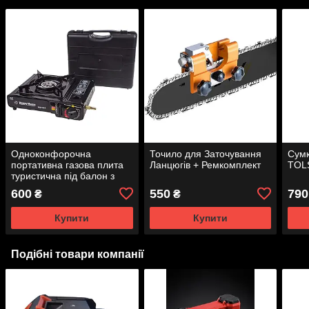
Одноконфорочна
Точило для Заточування
Сумк
портативна газова плита
Ланцюгів + Ремкомплект
TOL
туристична під балон з
п'єзопідпалом
600
550
790
₴
₴
Купити
Купити
Подібні товари компанії