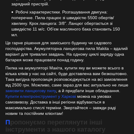
зарядний пристрій.
Робочі характеристики. Розташування двигуна:
поперечне. Пила працює зі швидкістю 5500 обертів/
хвилину. Крок ланцюга: 3/8". Ланцюг обертається зі
швидкістю 11 м/с. Об’єм масляного бака становить 150
мл.
Це гарне рішення для заміського будинку чи садового
господарства. Акумуляторна ланцюгова пила Makita – вдалий
варіант для тривалих завдань. На одному циклі заряду одна
батарея може працювати понад годину.
Пилка на акумуляторі Макіта, купити яку ви можете всього в
кілька кліків у нас на сайті, буде доставлена вам безкоштовно.
Така вигідна пропозиція розповсюджується на всі замовлення
від 2500 грн. Можливо, саме зараз для вас актуально не лише
замовити ланцюгову пилу
, а й придбати інше обладнання.
Купити електроінструмент у Харкові
можна на умовах
самовивозу. Доставка в інші регіони відбувається в
максимально стислі терміни. Звертайтеся – завжди раді
новим та постійним клієнтам!
Пропонуємо переглянути інші
інструменти з нашого каталогу