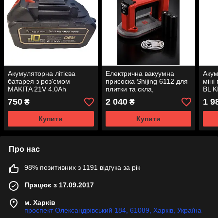
Акумуляторна літієва
Електрична вакуумна
Акум
батарея з роз'ємом
присоска Shijing 6112 для
міні
MAKITA 21V 4.0Ah
плитки та скла,
BL K
автоматична, 2
750
2 040
1 9
₴
₴
акумулятори
Купити
Купити
Про нас
98% позитивних з 1191 відгука за рік
Працює з 17.09.2017
м. Харків
проспект Олександрівський 184, 61089, Харків, Україна