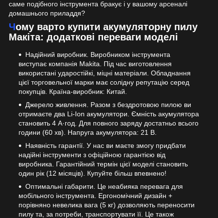
саме подібного інструмента бракує і у вашому арсеналі
домашнього приладдя?
Чому варто купити акумуляторну пилу
Mакіта: додаткові переваги моделі
Надійний виробник. Виробником інструмента
виступає компанія Makita. Під час виготовлення
використані ударостійкі, міцні матеріали. Обладнання
цієї торговельної марки має солідну репутацію серед
покупців. Країна-виробник: Китай.
Джерело живлення. Разом з бездротовою пилою ви
отримаєте два Li-Ion акумулятори. Ємність акумулятора
становить 4 А·год. Для повного заряду достатньо всього
години (60 хв). Напруга акумулятора: 21 В.
Наявність гарантії. У нас ви маєте змогу придбати
надійні інструменти з офіційною гарантією від
виробника. Гарантійний термін цієї моделі становить
один рік (12 місяців). Купуйте більш впевнено!
Оптимальні габарити. Це неабияка перевага для
мобільного інструмента. Ергономічний дизайн +
порівняно невелика вага (5 кг) дозволяють переносити
пилу та, за потреби, транспортувати її. Це також