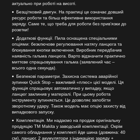
актуально при роботі на висоті.
Безщітковий двигун. На практиці це означає довший
ресурс роботи та більш ефективне використання
заряду. Саме те, що треба для роботи без прив’язки до
розетки!
Додаткові функції. Пила оснащена спеціальними
опціями: безключове регулювання натягу ланцюга та
блокування кнопки включення. Виробник передбачив
наявність гальма ланцюга. Варто відзначити практично
миттєве спрацьовування гальма (заявлений час –
всього одна секунда).
Безпекові параметри. Захисна система аварійної
зупинки Quick Stop – важливий «плюс» цієї моделі. Ця
функція спрацьовує автоматично у випадку, якщо
ланцюг заклинив у матеріалі. При цьому робота
інструменту зупиняється. Це дозволяє запобігти
зворотному удару. Також модель має опцію захисту від
випадкового запуску.
Комплектація. Ми надаємо на продаж оригінальну
продукцію ТМ Makita у заводській комплектації. Окрім
самого обладнання у комплекті йде шина (довжина: 40
см), ланцюг, 2 акумулятори з індикацією заряду +