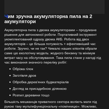
Чим зручна акумуляторна пила на 2
акумулятори
Акумуляторна пила з двома акумуляторами – продумане
рішення для автономної роботи. Портативний інструмент
укомплектований одразу двома АКБ. Робота від двох
акумуляторів – це більша потужність + ефективніший час
роботи. Зручно, чи не так? Чимало наших клієнтів обрали
саме цю екологічну модель: жодного бензину та мінімум
витрат часу на обслуговування. Така пила стане у нагоді під
час виконання значного переліку робіт:
Обрізка гілок
Заготівля дров
Обробка дерев’яних будматеріалів
Догляд за присадибною ділянкою
Розпил деревини тощо
Більшість мешканців приватного сектора воліють мати під
рукою таку мультифункціональну «помічницю». Можливо,