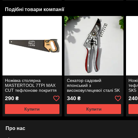
Подібні товари компанії
Ножівка столярна
Секатор садовий
Ножі
MASTERTOOL 7TPI MAX
японський з
тефл
CUT тефлонове покриття
високовуглецевої сталі SK
SK5 
400 мм загартований зуб
5
290
340
240
₴
₴
3D заточування
Купити
Купити
Про нас