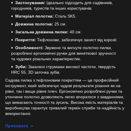
Застосування:
Ідеально підходить для садівників,
городників, туристів та інших користувачів.
Матеріал полотна:
Сталь SK5.
Довжина полотна:
25 см.
Загальна довжина пилки:
40 см.
Покриття:
Тефлонове, забезпечує захист від корозії.
Особливості:
Звужене та вигнуте полотно пилки,
розроблені ергономічні ручки для виняткової зручності
та чудових різальних характеристик.
Зуби:
Закалені струмами високої частоти, твердість
HRC 55, 3D заточка зубів.
Садова пилка з тефлоновим покриттям — це професійний
інструмент, який забезпечує чудові результати різання як на
рівні, так і вище рівня плеч. Ергономічно розроблені ручки та
утончене полотно дозволяють легко впоратися з завданнями,
що вимагають точності та зусиль. Висока якість матеріалів та
виробництва гарантує тривалий термін служби та надійність у
використанні.
Приховати