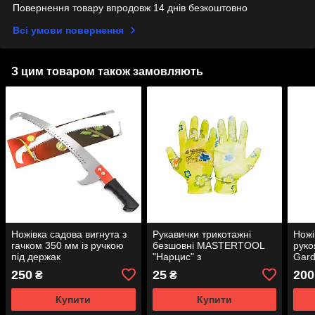
Повернення товару впродовж 14 днів безкоштовно
Всі умови повернення
З цим товаром також замовляють
Ножівка садова вигнута з
Рукавички трикотажні
Ножі
гачком 350 мм із ручкою
безшовні MASTERTOOL
руко
під держак
"Нарцис" з
Gar
поліуретановим
250
25
200
₴
₴
покриттям долоні 9" 17-20
г
Купити
Купити