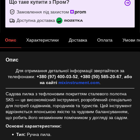
Що таке купити з Пром?
Замовлення під захистом
Доступна доставка
Опис
Характеристики
Доставка
Оплата
Умови п
Опис
Для отримання детальної інформації звертайтеся за
телефонами:
+380 (97) 400-03-52
,
+380 (50) 585-20-67
,
або
на сайті
mixinstrument.com
.
Садова пилка з тефлоновим покриттям сталевого полотна
SK5 — це високоякісний інструмент, розроблений спеціально
для потреб садівників, городників та туристів. Цей інструмент
відрізняється японською якістю та чудовим балансуванням,
що робить його незамінним помічником у догляді за садом.
Основні характеристики:
Тип:
Ручна пила.