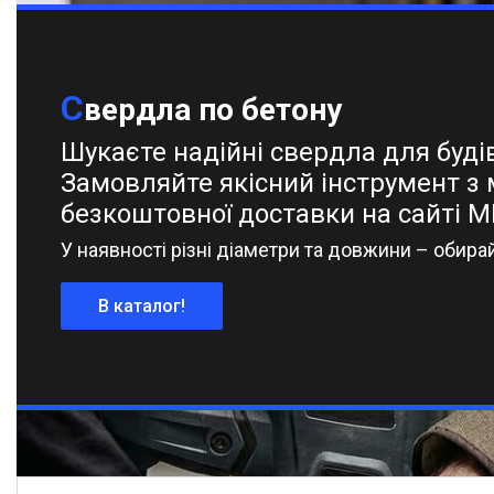
Granite
65
Yato
1
С
вердла по бетону
Шукаєте надійні свердла для буді
Товари та послуги
Замовляйте якісний інструмент з
Про нас
безкоштовної доставки на сайті M
Відгуки
У наявності різні діаметри та довжини – обира
В каталог!