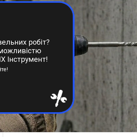
вельних робіт?
 можливістю
IX Інструмент!
йте!