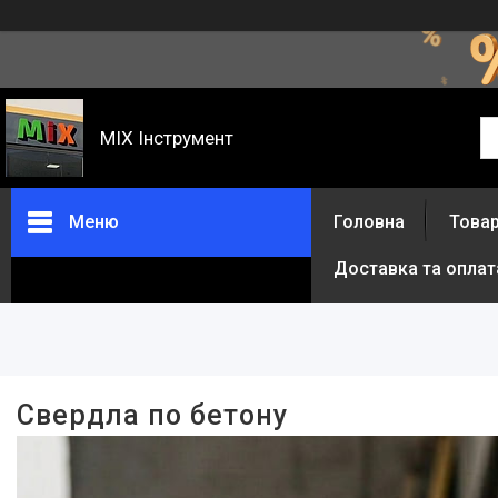
MIX Інструмент
Меню
Головна
Товар
Доставка та оплат
Фільтри
Ціна
В наявності
Свердла по бетону
Так
2
Виробник