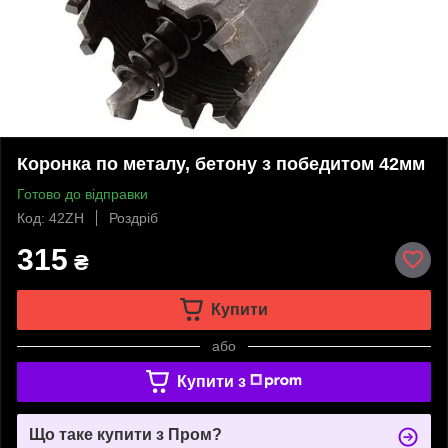
Коронка по металу, бетону з победитом 42мм
Готово до відправки
Код: 42ZH
Роздріб
315
₴
Купити
або
Купити з
Що таке купити з Пром?