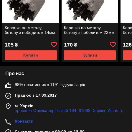
Коронка по металу,
Коронка по металу,
Коро
бетону з победитом 14мм
бетону з победитом 22мм
бето
105
170
126
₴
₴
Купити
Купити
Про нас
98% позитивних з 1191 відгука за рік
Працює з 17.09.2017
м. Харків
проспект Олександрівський 184, 61089, Харків, Україна
Контакти
Сьогодні працює з 09:00 до 18:00