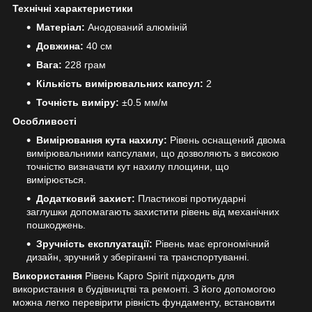
Технічні характеристики
Матеріал:
Анодований алюміній
Довжина:
40 см
Вага:
228 грам
Кількість вимірювальних капсул:
2
Точність виміру:
±0.5 мм/м
Особливості
Вимірювання кута нахилу:
Рівень оснащений двома
вимірювальними капсулами, що дозволяють з високою
точністю визначати кут нахилу площини, що
вимірюється.
Додатковий захист:
Пластикові протиударні
заглушки допомагають захистити рівень від механічних
пошкоджень.
Зручність експлуатації:
Рівень має ергономічний
дизайн, зручний у зберіганні та транспортуванні.
Використання
Рівень Kapro Spirit підходить для
використання в будівництві та ремонті. З його допомогою
можна легко перевірити рівність фундаменту, встановити