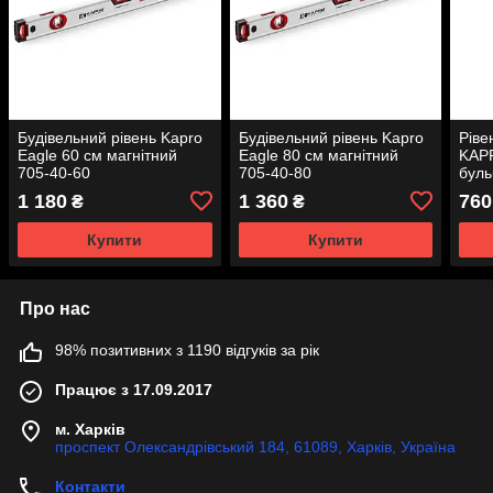
Будівельний рівень Kapro
Будівельний рівень Kapro
Ріве
Eagle 60 см магнітний
Eagle 80 см магнітний
KAPR
705-40-60
705-40-80
буль
1 180
1 360
760
₴
₴
Купити
Купити
Про нас
98% позитивних з 1190 відгуків за рік
Працює з 17.09.2017
м. Харків
проспект Олександрівський 184, 61089, Харків, Україна
Контакти