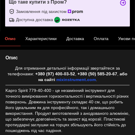
Що таке купити з Пром?
Замовлення під захистом
Доступна доставка
Опис
Характеристики
Доставка
Оплата
Умови п
Опис
Для отримання детальної інформації звертайтеся за
телефонами:
+380 (97) 400-03-52
,
+380 (50) 585-20-67
,
або
на сайті
mixinstrument.com
.
Kapro Spirit 779-40-400 - це незамінний інструмент для
точного вимірювання горизонтальності і вертикальності різних
поверхонь. Довжина інструменту складає 40 см, що робить
його ідеальним як для професійного, так і домашнього
використання. Продукт виготовлений з анодованого алюмінію,
що забезпечує довговічність та захист від корозії. Пластикові
протиударні заглушки на торцях збільшують його стійкість до
пошкоджень під час падіння.