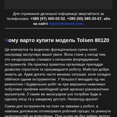
Для отримання детальної інформації звертайтеся за
телефонами:
+380 (97) 400-03-52
,
+380 (50) 585-20-67
,
або
на сайті
mixinstrument.com
.
Чому варто купити модель Tolsen 80120
Ця компактна та водночас функціональна сумка-пояс
насправді заслуговує вашої уваги. Вона стане у нагоді тим,
хто неодноразово стикався з питанням впорядкування
інструментів. На практиці грамотна організація приладдя
дозволяє спростити та пришвидшити роботу. Майстри добре
знають це. Адже досить часто виникає ситуація, коли складно
обійтися одним інструментом. У більшості випадків під час
ремонтних і будівельних робіт чи при вирішенні невеликих
побутових проблем необхідний цілий арсенал різноманітних
мультитулів. З таким же аксесуаром усе потрібне буде в
одному місці та у швидкому доступі. Напрочуд зручно!
Сумка для інструментів на пояс не заважає у роботі, а
навпаки допомагає оптимізувати робочий процес та уникнути
незручностей чи відволікань. При цьому ви без зайвих витрат