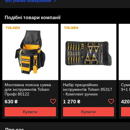
Всі умови повернення
Подібні товари компанії
Монтажна поясна сумка
Набір прецизійних
Сумк
для інструментів Tolsen
інструментів Tolsen 85317
9+1
Профі 80122
- Комплект ручних
інструментів на 17
630
1 270
420
₴
₴
предметів
Купити
Купити
Про нас