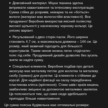
Довговічний матеріал. Міцна тканина здатна
витримати навантаження та інтенсивну експлуатацію.
Сумка стійка до розривів, немарка та не «боїться»
вологи (матеріал має вологостійкі властивості). Все
продумано! Виробник використав якісний поліестер
високої щільності у насиченому чорному кольорі. Це
унісекс варіант.
Регульований з двох сторін пасок. Його ширина
становить 4,7 см, а максимальна довжина – 144 см. Це
розмір, який зазвичай підходить для більшості
користувачів. Таким чином можна легко «підігнати»
пояс під себе. Продуманий дизайн дозволяє без зусиль
зняти чи надіти сумку.
Спеціальні елементи. Виробник подбав про деталі:
аксесуар має металеву петлю для молотка та металеву
скобу (тримач) для рулетки. Ці елементи є стійкими до
корозії. Для надійної фіксації на паску передбачена
пластикова кліпса (кріплення). Стики швів і країв кишень
завбачливо зміцнені за допомогою металевих заклепок.
Це пояснюється тим, що саме сюди здебільшого
припадає більше навантаження.
Ця сумка поясна будівельна має оптимальні розміри: