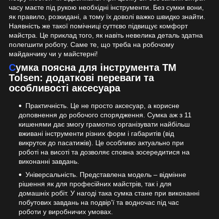
часу маєте під рукою необхідні інструменти. Без сумки вони,
як правило, розкидані, а тому їх доволі важко швидко знайти.
Наявність же такої помічниці суттєво підвищує комфорт
майстра. Це приклад того, як навіть невелика деталь здатна
полегшити роботу. Саме те, що треба на робочому
майданчику чи у майстерні!
Сумка поясна для інструмента ТМ
Tolsen: додаткові переваги та
особливості аксесуара
Практичність. Це не просто аксесуар, а корисне
доповнення до робочого спорядження. Сумка аж з 11
кишенями дає змогу грамотно організувати найбільш
вживані інструменти різних форм і габаритів (від
викруток до пасатижів). Це особливо актуально при
роботі на висоті та дозволяє сповна зосередитися на
виконанні завдань.
Універсальність. Представлена модель – відмінне
рішення як для професійних майстрів, так і для
домашніх робіт. У нагоді така сумка стане при виконанні
побутових завдань на подвір’ї та водночас під час
роботи у виробничих умовах.