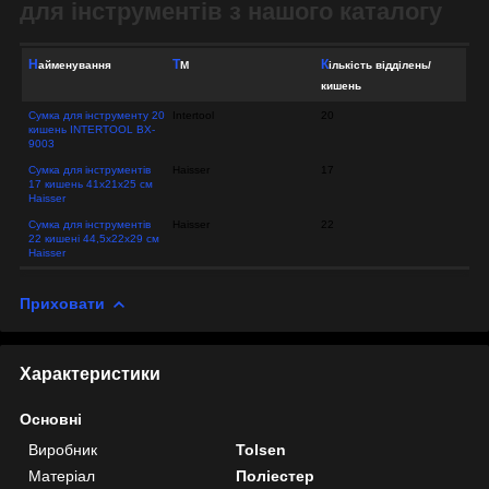
для інструментів з нашого каталогу
Кількість відділень/
Найменування
ТМ
кишень
Сумка для інструменту 20
Intertool
20
кишень INTERTOOL BX-
9003
Сумка для інструментів
Haisser
17
17 кишень 41х21х25 см
Haisser
Сумка для інструментів
Haisser
22
22 кишені 44,5х22х29 см
Haisser
Приховати
Характеристики
Основні
Виробник
Tolsen
Матеріал
Поліестер