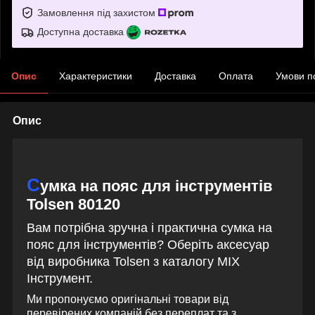
Замовлення під захистом
Доступна доставка
Опис
Характеристики
Доставка
Оплата
Умови п
Опис
С
умка на пояс для інструментів
Tolsen 80120
Вам потрібна зручна і практична сумка на
пояс для інструментів? Оберіть аксесуар
від виробника Tolsen з каталогу MIX
Інструмент.
Ми пропонуємо оригінальні товари від
перевірених компаній без переплат та з