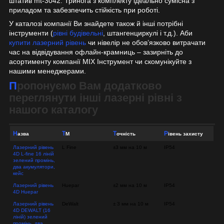
штатив mt-3042. Тринога з комплекту ідеально сумісна з
приладом та забезпечить стійкість при роботі.
У каталозі компанії Ви знайдете також й інші потрібні
інструменти (
рівні будівельні
, штангенциркулі і т.д.). Аби
купити лазерний рівень
чи нівелір не обов’язково витрачати
час на відвідування офлайн-крамниць – зазирніть до
асортименту компанії MIX Інструмент чи скомунікуйте з
нашими менеджерами.
Пропонуємо Вам додатково
переглянути інші лазерні рівні з
нашого каталогу
Назва
ТМ
Точність
Рівень захисту
Лазерний рівень
L Fine
±3 мм на 10 м
IP54
4D L-fine 16 ліній
зелений промінь,
два акумулятори,
кейс
Лазерний рівень
Huepar
±2 мм на 10 м
IP54
4D Huepar
Лазерний рівень
DeWalt
± 3 мм на 10 м
IP54
4D DEWALT (16
ліній) зелений
промінь, два