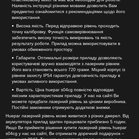
Наявність інструкції різними мовами дозволить Вам
предметно ознайомитися з рекомендаціями щодо його
використання.
Висока якість. Перед відправкою рівень проходить
точну калібровку. Функція самовирівнювання
забезпечить високу точність вимірювань та якість
результату роботи. Прилад можна використовувати в
умовах обмеженого простору.
Габарити. Оптимальні розміри приладу дозволяють
користувачеві зручно взаємодіяти з лазерним рівнем.
Його вага становить всього 720 грами. Міцний корпус із
рівнем захисту IP54 гарантує довговічність приладу в
умовах активного використання.
Вартість. Ціна huepar s04cg повністю відповідає
якісним характеристикам приладу. У нас на сайті Ви
можете придбати лазерний рівень за цінами виробника.
Постійні замовники отримують додаткові знижки.
Huepar лазерний рівень може живитися з різних джерел. Від
акумулятора прилад здатен працювати приблизно 5 годин.
Якщо Ви приймете рішення купити лазерний рівень huepar
s04cg у нас на сайті, Ви отримаєте доречний подарунок –