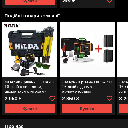
390
₴
Купити
Подібні товари компанії
Лазерний рівень HILDA 4D
Лазерний рівень HILDA 4D
Лазе
16 ліній з дисплеєм,
16 ліній з двома
16 л
двома акумуляторами,
акумуляторами
Хілті
кейсом та триногою
2 950
2 350
3 2
₴
₴
Купити
Купити
Про нас