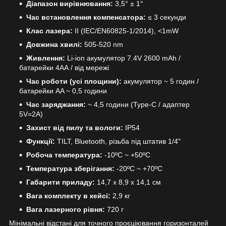
Діапазон вирівнювання:
3,5° ± 1°
Час встановлення компенсатора:
≤ 3 секунди
Клас лазера:
II (IEC/EN60825-1/2014), <1mW
Довжина хвилі:
505-520 nm
Живлення:
Li-ion акумулятор 7.4V 2600 mAh /
батарейки 4АА / від мережі
Час роботи (усі площини):
акумулятор ~ 5 годин /
батарейки AA ~ 0,5 години
Час заряджання:
~ 4,5 години (Type-C / адаптер
5V=2A)
Захист від пилу та вологи:
IP54
Функції:
TILT, Bluetooth, різьба під штатив 1/4"
Робоча температура:
-10ºС ~ +50ºС
Температура зберігання:
-20ºС ~ +70ºС
Габарити приладу:
14,7 x 8,9 x 14,1 см
Вага комплекту в кейсі:
2,9 кг
Вага лазерного рівня:
720 г
Мінімальні відстані для точного проєціювання горизонталей