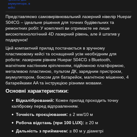
акумулятори, в
кейсі
Представляємо самовирівнювальний лазерний нівелір Huepar
S04CG – ідеальне рішення для точних будівельних та
ремонтних робіт. У комплекті ви отримаєте не лише
високотехнологічний 4D лазерний рівень, але й штатив у
подарунок!
Цей компактний прилад постачається в зручному
пластиковому кейсі та оснащений усім необхідним для
роботи: лазерним рівнем Huepar S04CG з Bluetooth,
магнітним настінним кріпленням, підйомною платформою,
металевою пластиною, пультом ДК, зарядним пристроєм,
акумулятором, боксом для батарейок, магнітною мішенню, 4
батарейками AA та інструкцією різними мовами.
Основні характеристики:
Відкалібрований:
Кожен прилад проходить точну
калібровку перед відправленням.
Точність проєціювання:
± 2 мм/10 м
Робоча відстань (при 100 LUX):
≥ 20 м
Дальність з приймачем:
≥ 80 м у діаметрі