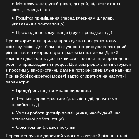
Монтажу конструкцій (шаф, дверей, підвісних стель,
вікон, полиць і т.д.)
Розмітки приміщення (перед клеєнням шпалер,
укладанням плитки тощо)
Прокладання комунікацій (труб, проводки і т.д.)
При використанні прилад проектує на поверхню тонку
світлову лінію. Для більшої зручності користувача лазерний
рівень часто використовують разом із штативом. Даний
комплект дозволить досягти високої точності при проведенні
робіт та пришвидшити процес. Цей вимірювальний інструмент
є простим у використанні. Вам не потрібні спеціальні навички.
При виборі конкретної моделі варто спиратися на наступні
параметри:
Бренд/репутація компанії-виробника
Технічні характеристики (дальність дії, допустима
похибка і т.д.)
Умови роботи (розмір приміщення, необхідний час
автономної роботи тощо)
Орієнтовний бюджет покупки
Порекомендувати доречний умовам лазерний рівень готові