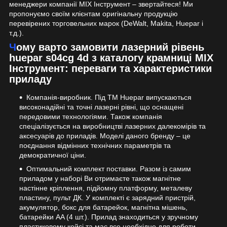
менеджери компанії MIX Інструмент – звертайтеся! Ми
пропонуємо своїм клієнтам оригінальну продукцію
перевірених торговельних марок (DeWalt, Makita, Huepar і
т.д.).
Чому варто замовити лазерний рівень
huepar s04cg 4d з каталогу крамниці MIX
Інструмент: переваги та характеристики
приладу
Компанія-виробник. Під ТМ Huepar випускаються
високонадійні та точні лазерні рівні, що оснащені
передовими технологіями. Також компанія
спеціалізується на виробництві лазерних далекомірів та
аксесуарів до приладів. Моделі даного бренду – це
поєднання відмінних технічних параметрів та
демократичної ціни.
Оптимальний комплект поставки. Разом із самим
приладом у наборі Ви отримаєте також магнітне
настінне кріплення, підйомну платформу, металеву
пластину, пульт ДК. У комплекті є зарядний пристрій,
акумулятор, бокс для батарейок, магнітна мішень,
батарейки AA (4 шт.). Прилад знаходиться у зручному
пластиковому кейсі та має все необхідне для роботи.