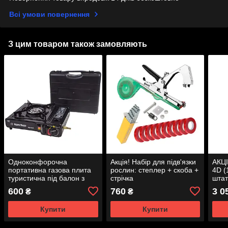
Всі умови повернення
З цим товаром також замовляють
Одноконфорочна
Акція! Набір для підв'язки
АКЦІ
портативна газова плита
рослин: степлер + скоба +
4D (
туристична під балон з
стрічка
шта
п'єзопідпалом
600
760
3 0
₴
₴
Купити
Купити