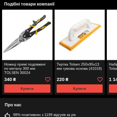
Подібні товари компанії
Ножиці прямі подовжені
Тертка Tolsen 250х95х13
Набі
по металу 300 мм
мм гумова основа (41018)
Tols
TOLSEN 30024
340
220
1 1
₴
₴
Купити
Купити
Про нас
98% позитивних з 1199 відгуків за рік