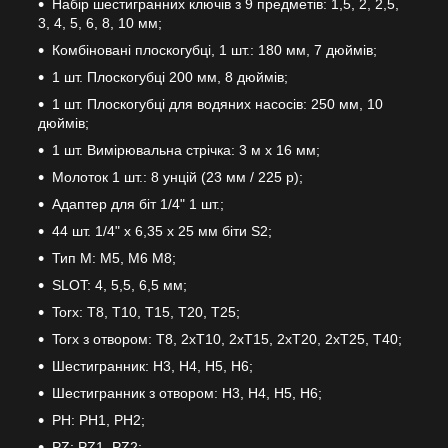
Набір шестигранних ключів з 9 предметів: 1,5, 2, 2,5,
3, 4, 5, 6, 8, 10 мм;
Комбіновані плоскогубці, 1 шт.: 180 мм, 7 дюймів;
1 шт. Плоскогубці 200 мм, 8 дюймів;
1 шт. Плоскогубці для водяних насосів: 250 мм, 10
дюймів;
1 шт. Вимірювальна стрічка: 3 м x 16 мм;
Молоток 1 шт.: 8 унцій (23 мм / 225 р);
Адаптер для біт 1/4" 1 шт.;
44 шт. 1/4" x 6,35 x 25 мм біти S2;
Тип M: M5, M6 M8;
SLOT: 4, 5,5, 6,5 мм;
Torx: Т8, Т10, Т15, Т20, Т25;
Torx з отвором: T8, 2xT10, 2xT15, 2xT20, 2xT25, T40;
Шестигранник: H3, H4, H5, H6;
Шестигранник з отвором: H3, H4, H5, H6;
PH: PH1, PH2;
PZ: PZ1, PZ2;