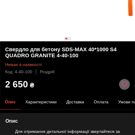
Свердло для бетону SDS-MAX 40*1000 S4
QUADRO GRANITE 4-40-100
Немає в наявності
Код: 4-40-100
Роздріб
2 650
₴
Опис
Характеристики
Доставка
Оплата
Умови п
Опис
Для отримання детальної інформації звертайтеся за