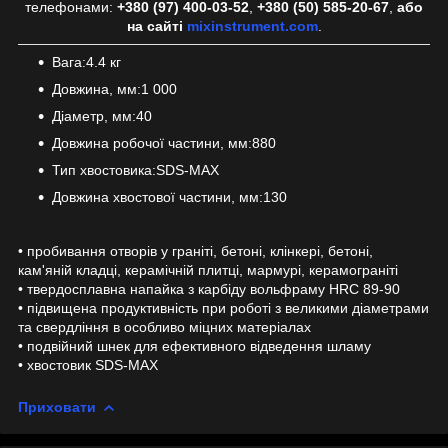
телефонами:
+380 (97) 400-03-52
,
+380 (50) 585-20-67
,
або
на сайті
mixinstrument.com
.
Вага:4.4 кг
Довжина, мм:1 000
Діаметр, мм:40
Довжина робочої частини, мм:880
Тип хвостовика:SDS-MAX
Довжина хвостової частини, мм:130
• пробивання отворів у граніті, бетоні, клінкері, бетоні,
кам'яній кладці, керамічній плитці, мармурі, керамограніті
• твердосплавна напайка з карбіду вольфраму HRC 89-90
• підвищена продуктивність при роботі з великими діаметрами
та свердління в особливо міцних матеріалах
• подвійний шнек для ефективного відведення шламу
• хвостовик SDS-MAX
Приховати