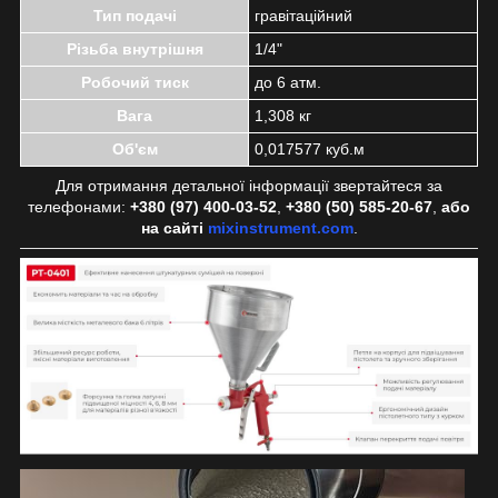
Тип подачі
гравітаційний
Різьба внутрішня
1/4"
Робочий тиск
до 6 атм.
Вага
1,308 кг
Об'єм
0,017577 куб.м
Для отримання детальної інформації звертайтеся за
телефонами:
+380 (97) 400-03-52
,
+380 (50) 585-20-67
,
або
на сайті
mixinstrument.com
.