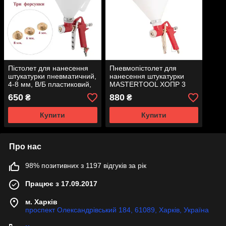
Пістолет для нанесення
Пневмопістолет для
штукатурки пневматичний,
нанесення штукатурки
4-8 мм, В/Б пластиковий,
MASTERTOOL ХОПР 3
7000 мл, 3-6 бар
форсунки Ø 4/6/8 мм
650
880
₴
₴
INTERTOOL PT-0402
ВПЛБ 5000 мл 3-5 бар 81-
8770
Купити
Купити
Про нас
98% позитивних з 1197 відгуків за рік
Працює з 17.09.2017
м. Харків
проспект Олександрівський 184, 61089, Харків, Україна