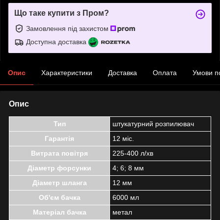
Що таке купити з Пром?
Замовлення під захистом
Доступна доставка
Опис
Характеристики
Доставка
Оплата
Умови п
Опис
Тип
штукатурний розпилювач
Гарантія
12 міс.
Витрата повітря
225-400 л/хв
Діаметр форсунки
4; 6; 8 мм
Діаметр шланга
12 мм
Об'єм бачка
6000 мл
Матеріал бачка
метал