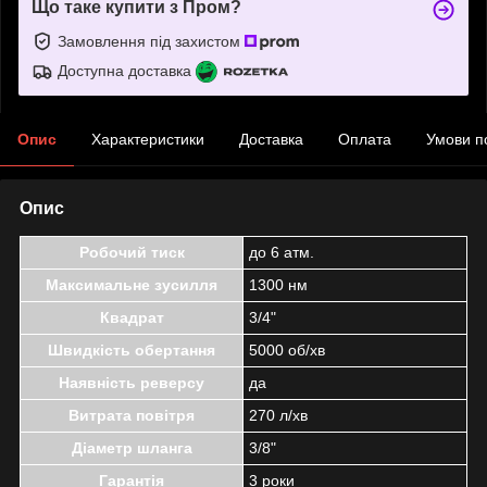
Що таке купити з Пром?
Замовлення під захистом
Доступна доставка
Опис
Характеристики
Доставка
Оплата
Умови п
Опис
Робочий тиск
до 6 атм.
Максимальне зусилля
1300 нм
Квадрат
3/4"
Швидкість обертання
5000 об/хв
Наявність реверсу
да
Витрата повітря
270 л/хв
Діаметр шланга
3/8"
Гарантія
3 роки