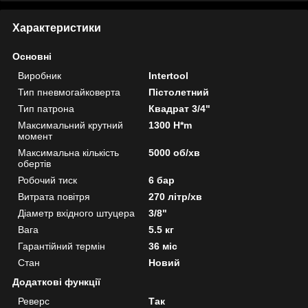
Характеристики
Основні
Виробник
Intertool
Тип пневмогайковерта
Пістолетний
Тип патрона
Квадрат 3/4"
Максимальний крутний
1300 H*m
момент
Максимальна кількість
5000 об/хв
обертів
Робочий тиск
6 бар
Витрата повітря
270 літр/хв
Діаметр вхідного штуцера
3/8"
Вага
5.5 кг
Гарантійний термін
36 міс
Стан
Новий
Додаткові функції
Реверс
Так