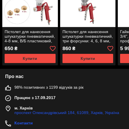
Пістолет для нанесення
Пістолет для нанесення
Гайк
штукатурки пневматичний,
штукатурки пневматичний,
3/4"
4-8 мм, В/Б пластиковий,
три форсунки: 4, 6, 8 мм,
проф
7000 мл, 3-6 бар
В/Б метал, 6000 мл, 3-6
дво
650
860
5 9
₴
₴
INTERTOOL PT-0402
бар INTERTOOL PT-0401
PT-1
Купити
Купити
Про нас
98% позитивних з 1199 відгуків за рік
Працює з 17.09.2017
м. Харків
проспект Олександрівський 184, 61089, Харків, Україна
Контакти