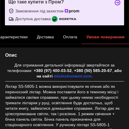
Що таке купити з Пром?
Замовлення під захистом
Доступна доставка
арактеристики
Доставка
Оплата
Умови повернення
Опис
Для отримання детальної інформації звертайтеся за
телефонами:
+380 (97) 400-03-52
,
+380 (50) 585-20-67
,
або
на сайті
mixinstrument.com
.
Ліхтар SS-5805-1 можна використовувати як нічник або як
переносний ліхтар. Можна поставити його в темному місці і
займатися своїми справами, при цьому немає необхідності
тримати ліхтарик у руці, освітлення буде достатньо, щоб
читати книгу, займатися домашніми справами. Ліхтар дає як
цілеспрямоване світло, так і розсіяне. 1 режим свічення +
бічна панель світла. Бічна панель призначена для
стаціонарного освітлення. У ручному ліхтарі SS-5805-1