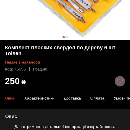
Комплект плоских свердел по дереву 6 шт
Tolsen
Немає в наявності
Код: 75656
Роздріб
250
₴
Опис
Характеристики
Доставка
Оплата
Умови п
Опис
Для отримання детальної інформації звертайтеся за