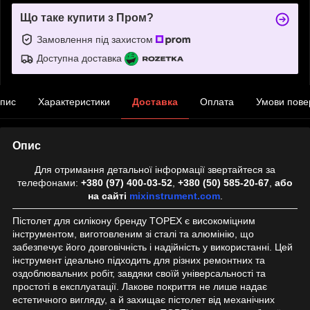
Що таке купити з Пром?
Замовлення під захистом
Доступна доставка
пис
Характеристики
Доставка
Оплата
Умови пове
Опис
Для отримання детальної інформації звертайтеся за
телефонами:
+380 (97) 400-03-52
,
+380 (50) 585-20-67
,
або
на сайті
mixinstrument.com
.
Пістолет для силікону бренду TOPEX є високоміцним
інструментом, виготовленим зі сталі та алюмінію, що
забезпечує його довговічність і надійність у використанні. Цей
інструмент ідеально підходить для різних ремонтних та
оздоблювальних робіт, завдяки своїй універсальності та
простоті в експлуатації. Лакове покриття не лише надає
естетичного вигляду, а й захищає пістолет від механічних