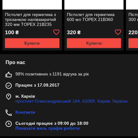
Пістолет для герметика з
Пістолет для герметика
Піст
тріскачкою напівзакритий
600 мл TOPEX 21B360
300
320 мм TOPEX 21B235
100
320
220
₴
₴
Купити
Купити
Про нас
98% позитивних з 1191 відгука за рік
Працює з 17.09.2017
м. Харків
проспект Олександрівський 184, 61089, Харків, Україна
Контакти
Сьогодні працює з 09:00 до 18:00
Показати весь графік роботи