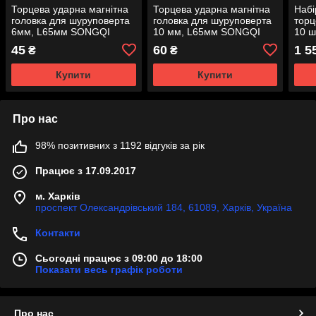
Торцева ударна магнітна
Торцева ударна магнітна
Набі
головка для шуруповерта
головка для шуруповерта
торц
6мм, L65мм SONGQI
10 мм, L65мм SONGQI
10 ш
10,1
45
60
1 5
₴
₴
мм T
Купити
Купити
Про нас
98% позитивних з 1192 відгуків за рік
Працює з 17.09.2017
м. Харків
проспект Олександрівський 184, 61089, Харків, Україна
Контакти
Сьогодні працює з 09:00 до 18:00
Показати весь графік роботи
Про нас