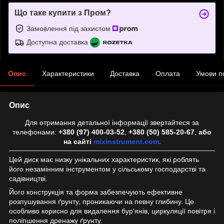
Що таке купити з Пром?
Замовлення під захистом
Доступна доставка
Опис
Характеристики
Доставка
Оплата
Умови п
Опис
Для отримання детальної інформації звертайтеся за
телефонами:
+380 (97) 400-03-52
,
+380 (50) 585-20-67
,
або
на сайті
mixinstrument.com
.
Цей диск має низку унікальних характеристик, які роблять
його незамінним інструментом у сільському господарстві та
садівництві.
Його конструкція та форма забезпечують ефективне
розпушування ґрунту, проникаючи на певну глибину. Це
особливо корисно для видалення бур'янів, циркуляції повітря і
поліпшення дренажу ґрунту.