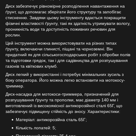
Диск забезпечує рівномірне розподілення навантаження на
ґрунт, що допомагає зберігати його структуру та запобігає
стисненню. Завдяки цьому інструменту вдається покращити
фізичні властивості ґрунту, такі як здатність утримувати вологу,
проникність води та доступність поживних речовин для
рослин.
Цей інструмент можна використовувати на різних типах
ґрунту, включаючи глинисті, піщані та чорноземні. Він
придатний як для сільськогосподарських робіт з обробки полів
та підготовки грядок, так і для садівництва для розпушування
газонів та квіткових клумб.
Диск легкий у використанні і потребує мінімальних зусиль з
боку оператора. Його можна легко встановити на мотокосу-
триммер.
Диск-насадка для мотокоси-триммера, призначений для
розпушування ґрунту та прополки, має діаметр 140 мм і
виготовлений із високоякісної антикорозійної сталі 65Г, що
забезпечує підвищену стійкість до зносу. Характеристики:
Матеріал: антикорозійна сталь 65Г;
Кількість лопатей: 5;
Посадочний діаметр: 25,4 мм;