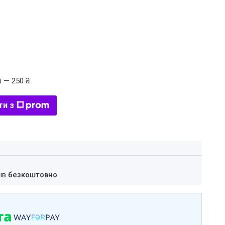
і — 250 ₴
ти з
нів
безкоштовно