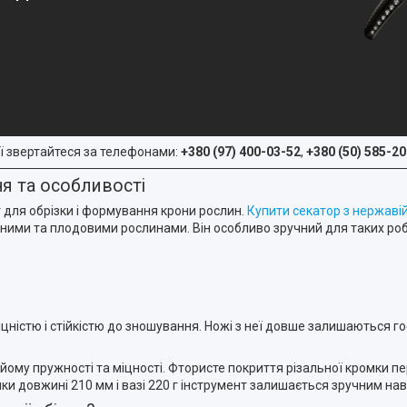
ї звертайтеся за телефонами:
+380 (97) 400-03-52
,
+380 (50) 585-20
ня та особливості
т для обрізки і формування крони рослин.
Купити секатор з нержаві
ними та плодовими рослинами. Він особливо зручний для таких роб
ністю і стійкістю до зношування. Ножі з неї довше залишаються го
йому пружності та міцності. Фтористе покриття різальної кромки
яки довжині 210 мм і вазі 220 г інструмент залишається зручним нав