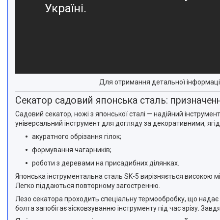
Україні.
Для отримання детальної інформаці
Секатор садовий японська сталь: призначен
Садовий секатор, ножі з японської сталі — надійний інструмен
універсальний інструмент для догляду за декоративними, ягід
акуратного обрізання гілок;
формування чагарників;
роботи з деревами на присадибних ділянках.
Японська інструментальна сталь SK-5 вирізняється високою міц
Легко піддаються повторному загостренню.
Лезо секатора проходить спеціальну термообробку, що надає 
болта запобігає зісковзуванню інструменту під час зрізу. Завд