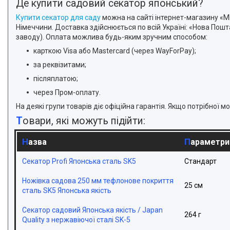
Де купити садовий секатор японський?
Купити секатор для саду
можна на сайті інтернет-магазину «MI
Німеччини. Доставка здійснюється по всій Україні: «Нова Пош
заводу). Оплата можлива будь-яким зручним способом:
карткою Visa або Mastercard (через WayForPay);
за реквізитами;
післяплатою;
через Пром-оплату.
На деякі групи товарів діє офіційна гарантія. Якщо потрібно
Товари, які можуть підійти:
Назва
Параметри
Секатор Profi Японська сталь SK5
Стандарт
Ножівка садова 250 мм тефлонове покриття
25 см
сталь SK5 Японська якість
Секатор садовий Японська якість / Japan
264 г
Quality з нержавіючої сталі SK-5