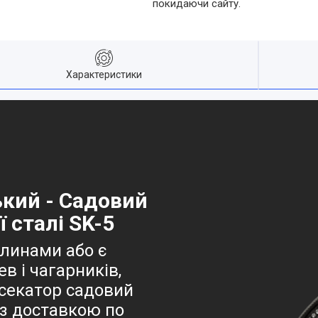
покидаючи сайту.
Характеристики
ький - Садовий
 сталі SK-5
линами або є
в і чагарників,
 секатор садовий
 з доставкою по