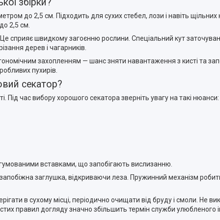
кої збірки?
етром до 2,5 см. Підходить для сухих стебел, лози і навіть щільних
до 2,5 см.
в. Це сприяє швидкому загоєнню рослини. Спеціальний кут заточуван
ізання дерев і чагарників.
номічним захопленням — шанс зняти навантаження з кисті та запоб
робливих пухирів.
овий секатор?
і. Під час вибору хорошого секатора зверніть увагу на такі нюанси:
рогумованими вставками, що запобігають вислизанню.
запобіжна заглушка, відкриваючи леза. Пружинний механізм робить
гати в сухому місці, періодично очищати від бруду і смоли. Не ви
стих правил догляду значно збільшить термін служби улюбленого і