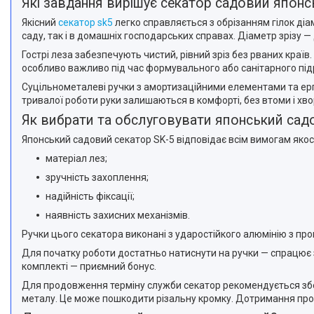
Які завдання вирішує секатор садовий японсь
Якісний
секатор sk5
легко справляється з обрізанням гілок діам
саду, так і в домашніх господарських справах. Діаметр зрізу — 
Гострі леза забезпечують чистий, рівний зріз без рваних краї
особливо важливо під час формувального або санітарного підр
Суцільнометалеві ручки з амортизаційними елементами та ерго
тривалої роботи руки залишаються в комфорті, без втоми і хво
Як вибрати та обслуговувати японський сад
Японський садовий секатор SK-5 відповідає всім вимогам якост
матеріал лез;
зручність захоплення;
надійність фіксації;
наявність захисних механізмів.
Ручки цього секатора виконані з ударостійкого алюмінію з п
Для початку роботи достатньо натиснути на ручки — спрацює 
комплекті — приємний бонус.
Для продовження терміну служби секатор рекомендується збері
металу. Це може пошкодити різальну кромку. Дотримання про