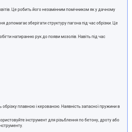
 квітів. Це робить його незамінним помічником як у дачному
ня допомагає зберігати структуру пагона під час обрізки. Це
ігти натиранню рук до появи мозолів. Навіть під час
 обрізку плавною і керованою. Наявність запасної пружини в
користовуйте інструмент для різьблення по бетону, дроту або
нструменту.