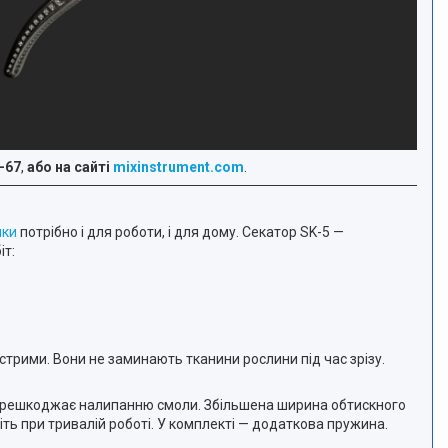
-67
,
або на сайті
mixinstrument.com
.
йки
потрібно і для роботи, і для дому. Секатор SK-5 —
іт:
стрими. Вони не заминають тканини рослини під час зрізу.
 перешкоджає налипанню смоли. Збільшена ширина обтискного
іть при тривалій роботі. У комплекті — додаткова пружина.