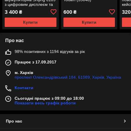
з цифровим дисплеєм та
кейс
змінною гумою у кейсі
TOO
3 400
600
320
₴
₴
Купити
Купити
Про нас
98% позитивних з 1194 відгуків за рік
Працює з 17.09.2017
м. Харків
проспект Олександрівський 184, 61089, Харків, Україна
Контакти
Сьогодні працює з 09:00 до 18:00
Показати весь графік роботи
Про нас