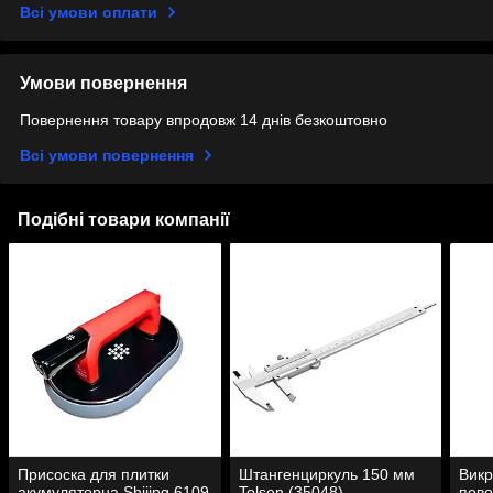
Всі умови оплати
Умови повернення
Повернення товару впродовж 14 днів безкоштовно
Всі умови повернення
Подібні товари компанії
Присоска для плитки
Штангенциркуль 150 мм
Викр
акумуляторна Shijing 6109
Tolsen (35048)
пово