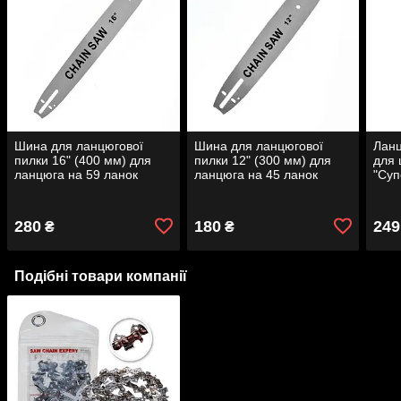
Шина для ланцюгової
Шина для ланцюгової
Ланц
пилки 16" (400 мм) для
пилки 12" (300 мм) для
для 
ланцюга на 59 ланок
ланцюга на 45 ланок
"Суп
Chain Saw
Chain Saw
280
180
249
₴
₴
Подібні товари компанії