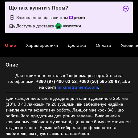
Що таке купити з Пром?
Замовлення під захистом
Доступна доставка
Опис
Характеристики
Доставка
Оплата
Умови п
Опис
Для отримання детальної інформації звертайтеся за
телефонами:
+380 (97) 400-03-52
,
+380 (50) 585-20-67
,
або
на сайті
mixinstrument.com
.
Цей ланцюг ідеально підходить для шини довжиною 250 мм
(10"). З 40 ланками та 20 зубцями, він забезпечує надійне
зчеплення та ефективну роботу. Ланцюг має крок 3/8", що
робить його придатним для різних завдань. Виконаний у
класичному сріблястому кольорі, що додає йому естетичності
та довговічності. Відмінний вибір для професіоналів та
любителів, які цінують якість та надійність.