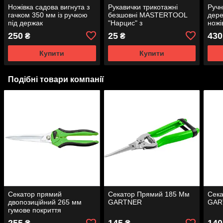
Ножівка садова вигнута з
Рукавички трикотажні
Ручн
гачком 350 мм із ручкою
безшовні MASTERTOOL
дере
під держак
"Нарцис" з
ножі
поліуретановим
250
25
430
₴
₴
покриттям долоні 9" 17-20
г
Купити
Купити
Подібні товари компанії
Секатор прямий
Секатор Прямий 185 Мм
Сек
двопозиційний 265 мм
GARTNER
GAR
гумове покриття
GARTNER