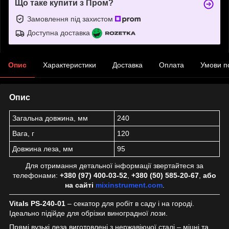
Що таке купити з Пром?
Замовлення під захистом
Доступна доставка
Опис
Характеристики
Доставка
Оплата
Умови п
Опис
Загальна довжина, мм
240
Вага, г
120
Довжина леза, мм
95
Для отримання детальної інформації звертайтеся за
телефонами:
+380 (97) 400-03-52
,
+380 (50) 585-20-67
,
або
на сайті
mixinstrument.com
.
Vitals PS-240-01
– секатор для робіт в саду і на городі.
Ідеально підійде для обрізки виноградної лози.
Прямі вузькі леза виготовлені з нержавіючої сталі – міцні та