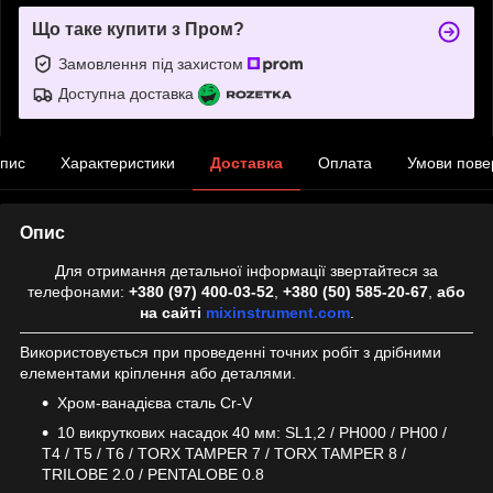
Що таке купити з Пром?
Замовлення під захистом
Доступна доставка
пис
Характеристики
Доставка
Оплата
Умови пове
Опис
Для отримання детальної інформації звертайтеся за
телефонами:
+380 (97) 400-03-52
,
+380 (50) 585-20-67
,
або
на сайті
mixinstrument.com
.
Використовується при проведенні точних робіт з дрібними
елементами кріплення або деталями.
Хром-ванадієва сталь Cr-V
10 викруткових насадок 40 мм: SL1,2 / PH000 / PH00 /
T4 / T5 / T6 / TORX TAMPER 7 / TORX TAMPER 8 /
TRILOBE 2.0 / PENTALOBE 0.8