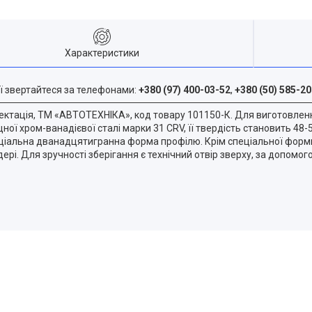
Характеристики
ї звертайтеся за телефонами:
+380 (97) 400-03-52
,
+380 (50) 585-20
лектація, ТМ «АВТОТЕХНІКА», код товару 101150-К. Для виготовлен
ної хром-ванадієвої сталі марки 31 CRV, її твердість становить 48-
еціальна дванадцятигранна форма профілю. Крім спеціальної форм
рі. Для зручності зберігання є технічний отвір зверху, за допомого