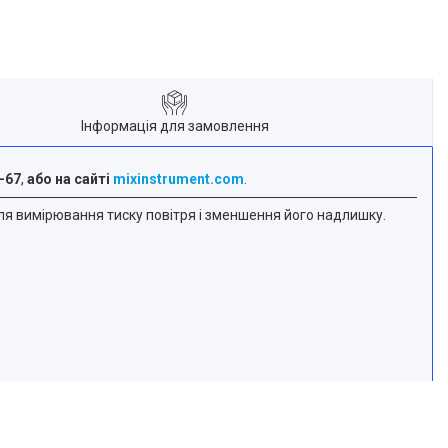
Інформація для замовлення
-67
,
або на сайті
mixinstrument.com
.
ля вимірювання тиску повітря і зменшення його надлишку.