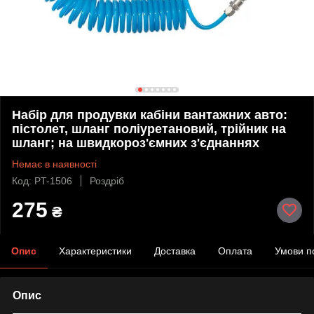
Набір для продувки кабіни вантажних авто:
пістолет, шланг поліуретановий, трійник на
шланг; на швидкороз'ємних з'єднаннях
Немає в наявності
Код: PT-1506
Роздріб
275
₴
Опис
Характеристики
Доставка
Оплата
Умови п
Опис