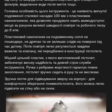
фільтрів, видалення води після миття тощо.
Головна особливість цього інструмента - це наявність вигнутої
подовженої сталевої насадки 100 мм з пластиковим
наконечником, яка дозволяє продувати навіть важкодоступні
місця за рахунок великої швидкості повітря та робочого тиску
до 8 атм.
Пластиковий наконечник на подовженому соплі не
пошкоджує, не дряпає та не залишає слідів на поверхні під
час дотику. Потік повітря легко регулюється завдяки
важелю та клапану, які передбачені в конструкції пістолета.
Міцний цільний пластик, з якого виготовлений пістолет,
забезпечує високу надійність та довгий строк служби
інструмента. Ручка з ребрами жорсткості гарантує повне
захоплення, пістолет зручно сидить в руці та не вислизає.
Зручна петля для підвішування зверху на корпусі - для
комфортного зберігання пневмопістолета, його можна легко
підвісити на стіну або на гачок.