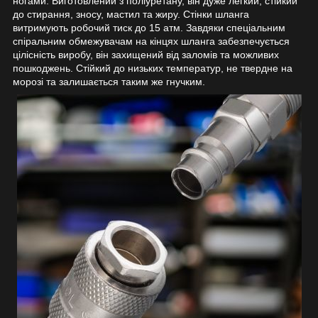
ногами. Виготовлений з поліуретану, він дуже легкий, стійкий
до стирання, зносу, мастил та жиру. Стінки шланга
витримують робочий тиск до 15 атм. Завдяки спеціальним
спіральним обмежувачам на кінцях шланга забезпечується
цілісність виробу, він захищений від заломів та можливих
пошкоджень. Стійкий до низьких температур, не твердне на
морозі та залишається таким же гнучким.