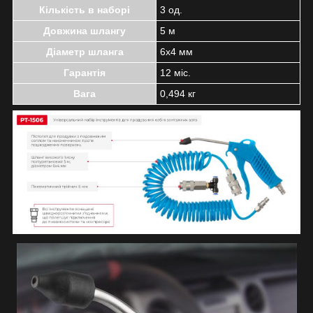
Кількість в наборі
3 од.
Довжина шлангу
5 м
Діаметр шланга
6x4 мм
Гарантія
12 міс.
Вага
0,494 кг