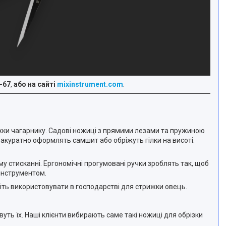
-67
,
або на сайті
mixinstrument.com
.
жки чагарнику. Садові ножиці з прямими лезами та пружиною
акуратно оформлять самшит або обріжуть гілки на висоті.
 стисканні. Ергономічні прогумовані ручки зроблять так, щоб
 інструментом.
іть використовувати в господарстві для стрижки овець.
вуть їх. Наші клієнти вибирають саме такі ножиці для обрізки