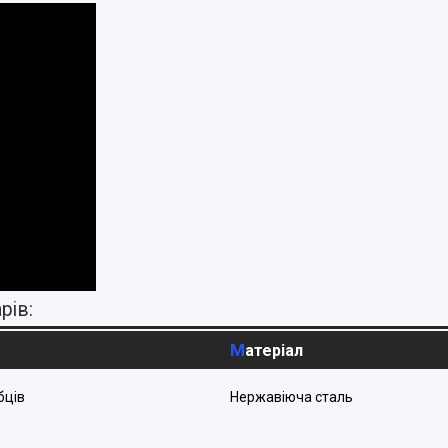
рів:
Матеріал
бців
Нержавіюча сталь