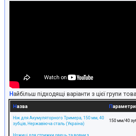
Найбільш підходящі варіанти з цієї групи това
Назва
Параметри
Ніж для Акумуляторного Тримера, 150 мм, 40
150 мм/40 зу
зубців, Нержавіюча сталь (Україна)
Ножиці для стрижки овець та вовни з