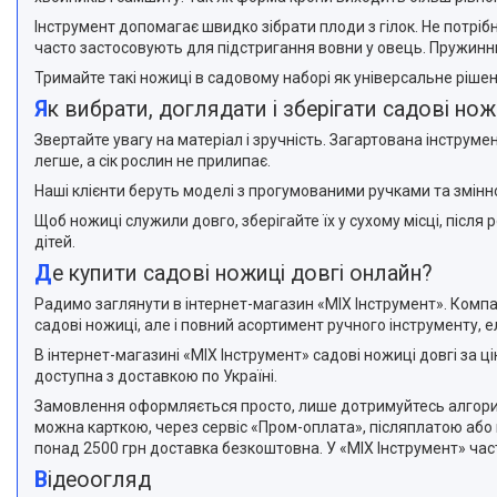
Інструмент допомагає швидко зібрати плоди з гілок. Не потрі
часто застосовують для підстригання вовни у овець. Пружинн
Тримайте такі ножиці в садовому наборі як універсальне рішен
Як вибрати, доглядати і зберігати садові нож
Звертайте увагу на матеріал і зручність. Загартована інстру
легше, а сік рослин не прилипає.
Наші клієнти беруть моделі з прогумованими ручками та змінн
Щоб ножиці служили довго, зберігайте їх у сухому місці, після
дітей.
Де купити садові ножиці довгі онлайн?
Радимо заглянути в інтернет-магазин «MIX Інструмент». Компані
садові ножиці, але і повний асортимент ручного інструменту, 
В інтернет-магазині «MIX Інструмент» садові ножиці довгі за
доступна з доставкою по Україні.
Замовлення оформляється просто, лише дотримуйтесь алгоритм
можна карткою, через сервіс «Пром-оплата», післяплатою або 
понад 2500 грн доставка безкоштовна. У «MIX Інструмент» част
Відеоогляд