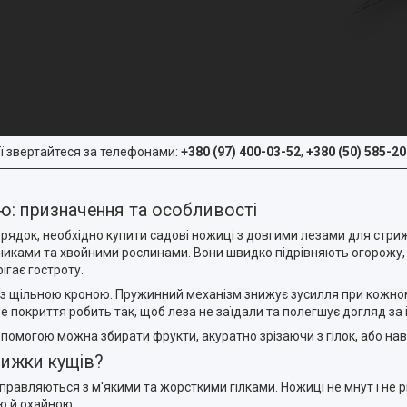
ї звертайтеся за телефонами:
+380 (97) 400-03-52
,
+380 (50) 585-20
ою: призначення та особливості
рядок, необхідно купити садові ножиці з довгими лезами для стри
никами та хвойними рослинами. Вони швидко підрівняють огорожу, 
ігає гостроту.
 з щільною кроною. Пружинний механізм знижує зусилля при кожному
е покриття робить так, щоб леза не заїдали та полегшує догляд за
помогою можна збирати фрукти, акуратно зрізаючи з гілок, або нав
рижки кущів?
справляються з м'якими та жорсткими гілками. Ножиці не мнут і не р
ю й охайною.