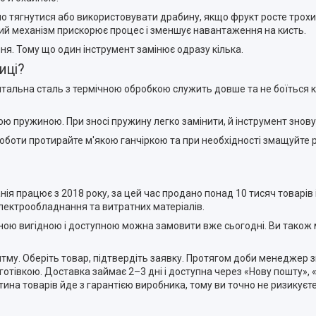
бно тягнутися або використовувати драбину, якщо фрукт росте трох
ий механізм прискорює процес і зменшує навантаження на кисть.
ня. Тому що один інструмент замінює одразу кілька.
иці?
ментальна сталь з термічною обробкою служить довше та не боїться
ою пружиною. При зносі пружину легко замінити, й інструмент знову
 роботи протирайте м'якою ганчіркою та при необхідності змащуйте р
я працює з 2018 року, за цей час продано понад 10 тисяч товарів і 
електрообладнання та витратних матеріалів.
 ціною вигідною і доступною можна замовити вже сьогодні. Ви також
у. Оберіть товар, підтвердіть заявку. Протягом доби менеджер з
готівкою. Доставка займає 2–3 дні і доступна через «Нову пошту», 
ина товарів йде з гарантією виробника, тому ви точно не ризикуєте