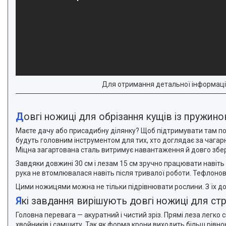
Для отримання детальної інформаці
Довгі ножиці для обрізання кущів із пружин
Маєте дачу або присадибну ділянку? Щоб підтримувати там по
будуть головним інструментом для тих, хто доглядає за чагар
Міцна загартована сталь витримує навантаження й довго збер
Завдяки довжині 30 см і лезам 15 см зручно працювати навіть
рука не втомлювалася навіть після тривалої роботи. Тефлонов
Цими ножицями можна не тільки підрівнювати рослини. З їх до
Які завдання вирішують довгі ножиці для ст
Головна перевага — акуратний і чистий зріз. Прямі леза легко 
хвойників і самшиту. Так як форма крони виходить більш рівно