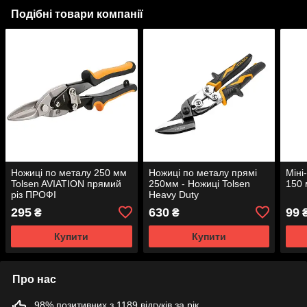
Подібні товари компанії
Ножиці по металу 250 мм
Ножиці по металу прямі
Міні
Tolsen AVIATION прямий
250мм - Ножиці Tolsen
150 
різ ПРОФІ
Heavy Duty
295
630
99
₴
₴
Купити
Купити
Про нас
98% позитивних з 1189 відгуків за рік