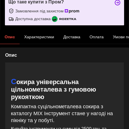
Що таке купити з Пром?
Замовлення під захистом
Доступна доставка
Опис
Характеристики
Доставка
Оплата
Умови п
Опис
С
окира універсальна
цільнометалева з гумовою
рукояткою
Компактна суцільнометалева сокира з
каталогу MIX Інструмент стане у нагоді на
пікніку та у побуті.
Купуйте інструменти на суму від 2500 грн. та