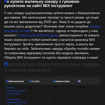
Як купити маленьку сокиру з гумовою
рукояткою на сайті MIX Інструмент
У нас сокиру суцільнометалеву купити можна з безкоштовною
доставкою. Ми пропонуємо прозорі та прості умови: ця опція
діє на всі замовлення від 2500 грн. Чому б не додати до
кошика щось додатково? Можливо вам також потрібна
техніка
для дому та саду
? Не вагайтеся, одразу ж переходьте у наш
каталог!
Сокира для рубання дров
, автоінструмент та чимало
інших корисних у побуті речей вже у каталозі крамниці MIX
Інструмент. Зробіть замовлення просто зараз, а решту ми
беремо на себе. Забезпечимо швидку обробку онлайн-заявки
та оперативну відправку посилки без жодних зволікань.
Оберіть MIX Інструмент та оцініть переваги співпраці з нами!
Пропонуємо переглянути інші сокири
з нашого каталогу
Найменування
Вага (кг)
Довжина (мм)
ТМ
Сокира
0,8
380
Tolsen
скловолокно 800 г
Tolsen 25054
Сокира ручка
1,5
800
Tolsen
скловолокно 1500