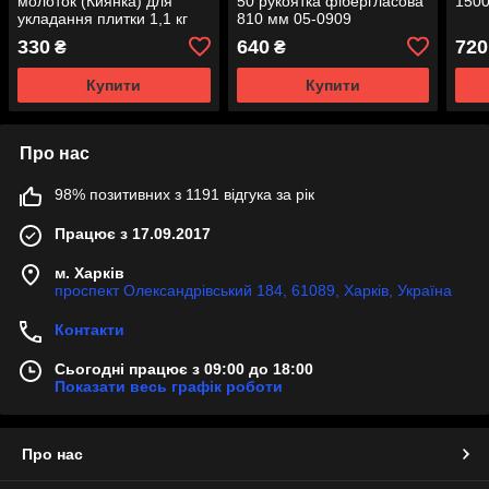
молоток (Киянка) для
50 рукоятка фібергласова
1500
укладання плитки 1,1 кг
810 мм 05-0909
330
640
720
₴
₴
Купити
Купити
Про нас
98% позитивних з 1191 відгука за рік
Працює з 17.09.2017
м. Харків
проспект Олександрівський 184, 61089, Харків, Україна
Контакти
Сьогодні працює з 09:00 до 18:00
Показати весь графік роботи
Про нас