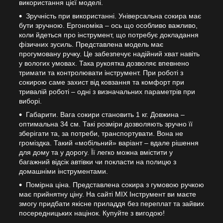
використання цієї моделі.
Зручність при використанні. Універсальна сокира має
бути зручною. Ергономіка – ось що особливо важливо,
коли йдеться про інструмент, що потребує докладання
фізичних зусиль. Представлена модель має
прогумовану ручку. Це забезпечує надійний хват навіть
у вологих умовах. Така рукоятка дозволяє впевнено
тримати та контролювати інструмент. При роботі з
сокирою саме захист від ковзання та комфорт при
тривалій роботі – одні з визначальних параметрів при
виборі.
Габарити. Вага сокири становить 1 кг. Довжина –
оптимальна 34 см. Такі розміри дозволяють зручно її
зберігати та, за потреби, транспортувати. Вона не
громіздка. Такий «мобільний» варіант – вдале рішення
для дому та у дорогу. Її легко можна вмістити у
багажний відсік автівки чи покласти на полицю з
домашніми інструментами.
Помірна ціна. Представлена сокира з гумовою ручкою
має прийнятну ціну. На сайті MIX Інструмент ви маєте
змогу придбати якісне приладдя без переплат та зайвих
посередницьких націнок. Купуйте з вигодою!