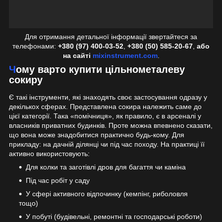
Для отримання детальної інформації звертайтеся за
телефонами:
+380 (97) 400-03-52
,
+380 (50) 585-20-67
,
або
на сайті
mixinstrument.com
.
Чому варто купити цільнометалеву
сокиру
Є такі інструменти, які знаходять своє застосування одразу у
декількох сферах. Представлена сокира належить саме до
цієї категорії. Така «помічниця», як правило, є в арсеналі у
власників приватних будинків. Проте можна впевнено сказати,
що вона може знадобитися практично будь-кому. Для
прикладу: на дачній ділянці чи під час походу. На практиці її
активно використовують:
Для колки та заготівлі дров для багаття чи каміна
Під час робіт у саду
У сфері активного відпочинку (кемпінг, риболовля
тощо)
У побуті (будівельні, ремонтні та господарські роботи)