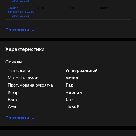
г Tolsen 25052
Сокира
1,25
800
Tolsen
скловолокно 1250
г Tolsen 25051
Приховати
Характеристики
Основні
Тип сокири
Універсальний
Матеріал ручки
метал
Прогумована рукоятка
Так
Колір
Чорний
Вага
1 кг
Стан
Новий
Приховати