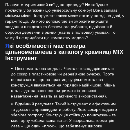
Плануєте туристичний виїзд на природу? Не забудьте
покласти у багажник цю універсальну сокиру! Вона займає
мінімум місця. Інструмент також може стати у нагоді на дачі, у
гаражі тощо. За його допомогою ви зможете вирішити
завдання швидкого та безпечного рубання, підрізання й
обробки деревини в різних (навіть в польових) умовах. То
чому б не придбати цю компактну модель?
Які особливості має сокира
цільнометалева з каталогу крамниці MIX
Інструмент
Цільнометалева модель. Чимало господарів звикли
до сокир з пластиковою чи дерев’яною ручкою. Проте
не всі знають, що на практиці суцільнометалева
конструкція вважається на порядок надійнішою. Міцна
сталь здатна впевнено витримати інтенсивні
навантаження (навіть за активного використання).
Відмінний результат. Такий інструмент є ефективним
та дозволяє пришвидшити роботу. Лезо сокири надовго
зберігає гостроту. Конструкція стійка до пошкоджень та
має гарну «збалансованість». Універсальна геометрія
леза – ще один «плюс», що забезпечує широке