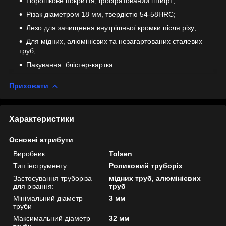
Порошкове покриття, фосфатований штифт;
Різак діаметром 18 мм, твердістю 54-58HRC;
Лезо для зачищення внутрішньої кромки після різу;
Для мідних, алюмінієвих та незагартованих сталевих
труб;
Пакування: блістер-картка.
Приховати
Характеристики
Основні атрибути
Виробник
Tolsen
Тип інструменту
Роликовий труборіз
Застосування труборіза
мідних труб, алюмінієвих
для різання:
труб
Мінімальний діаметр
3 мм
труби
Максимальний діаметр
32 мм