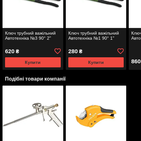
Ключ трубний важільний
Ключ трубний важільний
Ключ
Автотехніка №3 90° 2"
Автотехніка №1 90° 1"
Авто
620
280
₴
₴
860
Купити
Купити
Подібні товари компанії