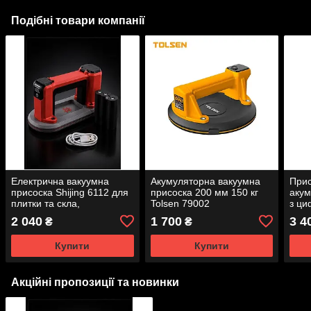
Подібні товари компанії
Електрична вакуумна
Акумуляторна вакуумна
Прис
присоска Shijing 6112 для
присоска 200 мм 150 кг
акум
плитки та скла,
Tolsen 79002
з ци
автоматична, 2
змін
2 040
1 700
3 4
₴
₴
акумулятори
Купити
Купити
Акційні пропозиції та новинки