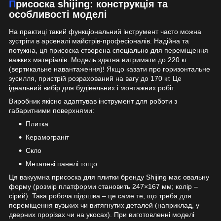
Присоска shijing: конструкція та
особливості моделі
На практиці такий функціональний інструмент часто можна
зустріти в арсеналі майстрів-професіоналів. Надійна та
потужна, ця присоска створена спеціально для переміщення
важких матеріалів. Модель здатна витримати до 220 кг
(вертикальне навантаження)! Якщо казати про горизонтальне
зусилля, пристрій розрахований на вагу до 170 кг. Це
ідеальний вибір для будівельних і монтажних робіт.
Виробник якісно адаптував інструмент для роботи з
габаритними поверхнями:
Плитка
Керамограніт
Скло
Металеві панелі тощо
Ця вакуумна присоска для плитки бренду Shijing має овальну
форму (розмір платформи становить 247×167 мм; колір –
сірий). Така робоча підошва – це саме те, що треба для
переміщення вузьких чи витягнутих деталей (наприклад, у
дверних прорізах чи на укосах). При виготовленні моделі