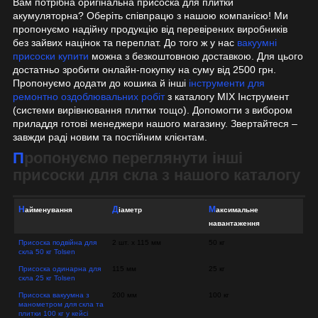
Вам потрібна оригінальна присоска для плитки
акумуляторна? Оберіть співпрацю з нашою компанією! Ми
пропонуємо надійну продукцію від перевірених виробників
без зайвих націнок та переплат. До того ж у нас
вакуумні
присоски купити
можна з безкоштовною доставкою. Для цього
достатньо зробити онлайн-покупку на суму від 2500 грн.
Пропонуємо додати до кошика й інші
інструменти для
ремонтно оздоблювальних робіт
з каталогу MIX Інструмент
(системи вирівнювання плитки тощо). Допомогти з вибором
приладдя готові менеджери нашого магазину. Звертайтеся –
завжди раді новим та постійним клієнтам.
Пропонуємо переглянути інші
присоски для скла з нашого каталогу
Максимальне
Найменування
Діаметр
навантаження
Присоска подвійна для
2 шт. х 115 мм
50 кг
скла 50 кг Tolsen
Присоска одинарна для
115 мм
25 кг
скла 25 кг Tolsen
Присоска вакуумна з
200 мм
100 кг
манометром для скла та
плитки 100 кг у кейсі