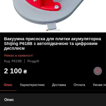
Вакуумна присоска для плитки акумуляторна
Shijing P618В з автопідкачкою та цифровим
дисплеєм
Немає в наявності
Код: P618В
Роздріб
2 100
₴
Опис
Характеристики
Доставка
Оплата
Умови п
Опис