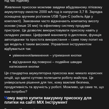
під час підйому.
Живлення присоски можливе завдяки вбудованому літієвому
акумулятору ємністю 2000 мА·год із напругою 3,7 В. Зарядка
оснащена зручним роз’ємом USB Type-C (кабель йде у
комплекті). Замовники часто відзначають компактну висоту
основи (лише 16 мм) та ефективну систему продувки
пристрою. Це дозволяє використовувати присоску навіть у
складних умовах. Цифровий манометр із дисплеєм, функція
автопідкачки та простота використання – саме тому попит на
цю модель є таким високим. Управління інструментом
відбувається так:
увімкнення/вимкнення – утримання кнопки
від’єднання від поверхні – подвійне швидке
натискання кнопки
Ця стандартна акумуляторна присоска має чимало корисних
опцій, що здатні суттєво полегшити роботу майстра. Це
універсальне рішення для тих, кому важливі безпека,
продуктивність та зручність у роботі. Можливо, це саме те, що
вам потрібно?
Чому варто купити вакуумну присоску для
плитки на сайті MIX Інструмент