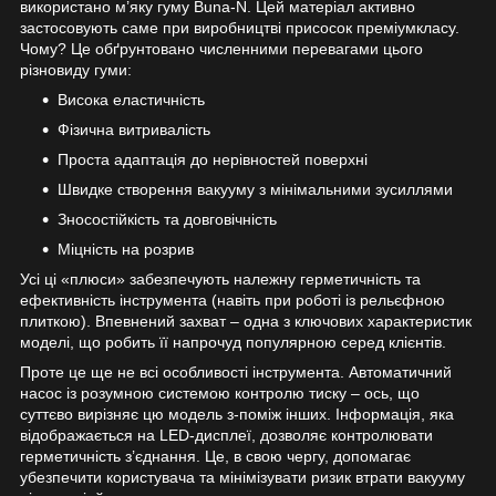
використано м’яку гуму Buna-N. Цей матеріал активно
застосовують саме при виробництві присосок преміумкласу.
Чому? Це обґрунтовано численними перевагами цього
різновиду гуми:
Висока еластичність
Фізична витривалість
Проста адаптація до нерівностей поверхні
Швидке створення вакууму з мінімальними зусиллями
Зносостійкість та довговічність
Міцність на розрив
Усі ці «плюси» забезпечують належну герметичність та
ефективність інструмента (навіть при роботі із рельєфною
плиткою). Впевнений захват – одна з ключових характеристик
моделі, що робить її напрочуд популярною серед клієнтів.
Проте це ще не всі особливості інструмента. Автоматичний
насос із розумною системою контролю тиску – ось, що
суттєво вирізняє цю модель з-поміж інших. Інформація, яка
відображається на LED-дисплеї, дозволяє контролювати
герметичність з’єднання. Це, в свою чергу, допомагає
убезпечити користувача та мінімізувати ризик втрати вакууму