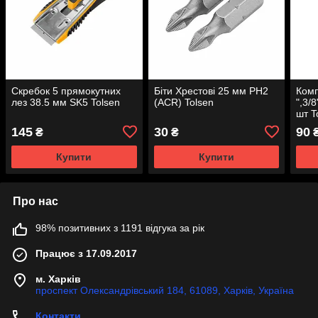
Скребок 5 прямокутних
Біти Хрестові 25 мм РН2
Комп
лез 38.5 мм SK5 Tolsen
(ACR) Tolsen
",3/
шт T
145
30
90
₴
₴
Купити
Купити
Про нас
98% позитивних з 1191 відгука за рік
Працює з 17.09.2017
м. Харків
проспект Олександрівський 184, 61089, Харків, Україна
Контакти