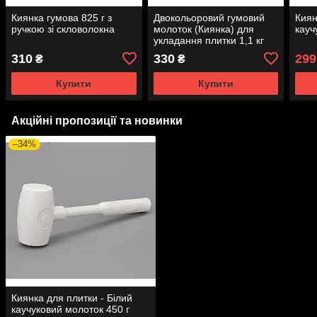
Киянка гумова 825 г з
Двокольоровий гумовий
Киян
ручкою зі скловолокна
молоток (Киянка) для
кауч
укладання плитки 1,1 кг
310
330
299
₴
₴
Купити
Купити
Акційні пропозиції та новинки
–34%
Киянка для плитки - Білий
каучуковий молоток 450 г