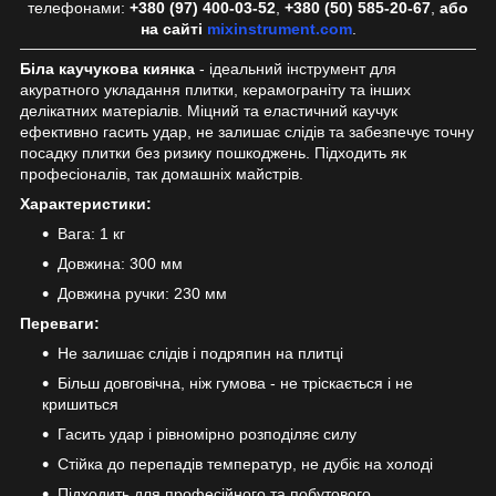
телефонами:
+380 (97) 400-03-52
,
+380 (50) 585-20-67
,
або
на сайті
mixinstrument.com
.
Біла каучукова киянка
- ідеальний інструмент для
акуратного укладання плитки, керамограніту та інших
делікатних матеріалів. Міцний та еластичний каучук
ефективно гасить удар, не залишає слідів та забезпечує точну
посадку плитки без ризику пошкоджень. Підходить як
професіоналів, так домашніх майстрів.
Характеристики:
Вага: 1 кг
Довжина: 300 мм
Довжина ручки: 230 мм
Переваги:
Не залишає слідів і подряпин на плитці
Більш довговічна, ніж гумова - не тріскається і не
кришиться
Гасить удар і рівномірно розподіляє силу
Стійка до перепадів температур, не дубіє на холоді
Підходить для професійного та побутового