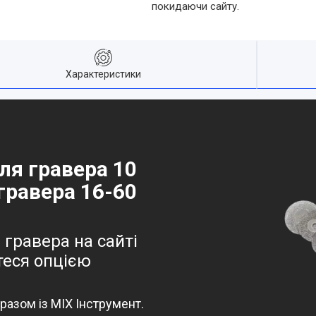
покидаючи сайту.
Характеристики
для гравера 10
гравера 16-60
гравера на сайті
теся опцією
азом із MIX Інструмент.