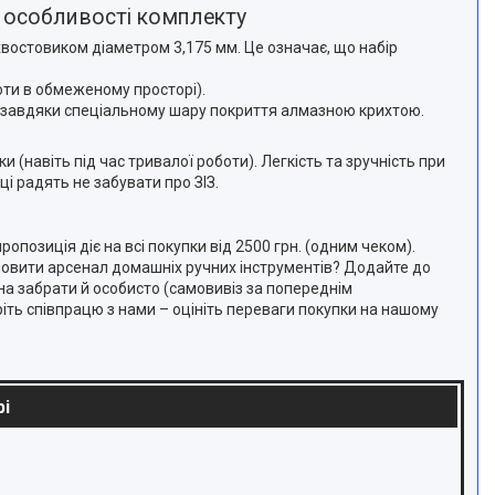
та особливості комплекту
хвостовиком діаметром 3,175 мм. Це означає, що набір
боти в обмеженому просторі).
иво завдяки спеціальному шару покриття алмазною крихтою.
 (навіть під час тривалої роботи). Легкість та зручність при
і радять не забувати про ЗІЗ.
опозиція діє на всі покупки від 2500 грн. (одним чеком).
овити арсенал домашніх ручних інструментів? Додайте до
а забрати й особисто (самовивіз за попереднім
ть співпрацю з нами – оцініть переваги покупки на нашому
рі