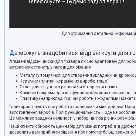
Телефонуйте – будемо раді співпраці!
Для отримання детальної інформаці
Де можуть знадобитися відрізні круги для г
Алмазні відрізні диски для гравера якісно адаптовані для роб
витратники стануть у нагоді для різання:
Металу (у тому числі для створення складних чи дрібних
Кераміки (плитки, керамічних виробів тощо)
Скла (для фігурного різання чи створення пазів)
Каменю (зокрема для шліфування кам’яних поверхонь, с
Пластику (наприклад, під час роботи з моделями і макет
Їх використовують при роботі з гравером чи міні-дрилем. Пре
виготовлення виробів. Поліфункціональність – одна з особлив
Це можливо завдяки наявності у наборі дисків різних розмірів
Наші клієнти обирають цей набір для різних потреб: від дрібн
дозволить вам прийняти рішення про покупку більш зважено. 