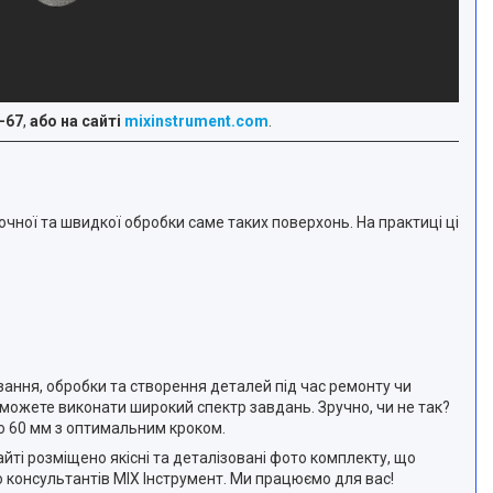
-67
,
або на сайті
mixinstrument.com
.
очної та швидкої обробки саме таких поверхонь. На практиці ці
зання, обробки та створення деталей під час ремонту чи
зможете виконати широкий спектр завдань. Зручно, чи не так?
до 60 мм з оптимальним кроком.
йті розміщено якісні та деталізовані фото комплекту, що
 консультантів MIX Інструмент. Ми працюємо для вас!