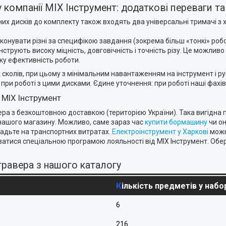
огу компанії MIX Інструмент: додаткові переваги 
их дисків до комплекту також входять два універсальні тримачі з 
виконувати різні за специфікою завдання (зокрема більш «тонкі» ро
онструють високу міцність, довговічність і точність різу. Це можл
ку ефективність роботи.
сколів, при цьому з мінімальним навантаженням на інструмент і руки
при роботі з цими дисками. Єдине уточнення: при роботі наші фахівц
і MIX Інструмент
ра з безкоштовною доставкою (територією України). Така вигідна пр
 нашого магазину. Можливо, саме зараз час
купити бормашину
чи он
ощадьте на транспортних витратах.
Електроінструмент у Харкові
можн
атися спеціальною програмою лояльності від MIX Інструмент. Обері
гравера з нашого каталогу
Кількість предметів у набо
6
216