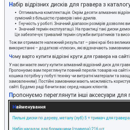
Набір відрізних дисків для гравера з катал
Оптимальна комплектація. Окрім десяти алмазних відрізн
сумісний з більшістю граверів і міні-дрилів.
Гнучкість у роботі. Значний діапазон розмірів дозволяє 
Значний термін експлуатації. На практиці такі диски дем
Це забезпечує тривалий термін служби витратників та висо
Тож ви отримаєте належний результат – рівні краї без великих 
використанні – додаткові «плюси», які відзначають замовники 
Чому варто купити відрізні круги для гравера на сайт
У нас ви маєте змогу купити алмазний відрізний диск для граве
Пропонуємо вам переглянути повний перелік товарів на сайті
кошика потрібну у побуті техніку чи витратні матеріали та за
замовленням). Постійні замовники мають можливість користув
сайті. Будемо раді бачити вас серед наших клієнтів.
Пропонуємо переглянути інші аксесуари для 
Найменування
Пильні диски по дереву, металу (зуб) 5 + тримач для гравера
Набір насадок для бормашини (гравера) 216 шт.