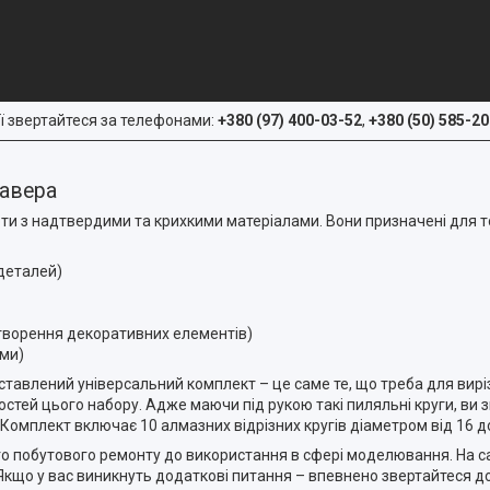
ї звертайтеся за телефонами:
+380 (97) 400-03-52
,
+380 (50) 585-20
равера
оти з надтвердими та крихкими матеріалами. Вони призначені для т
 деталей)
творення декоративних елементів)
ами)
дставлений універсальний комплект – це саме те, що треба для вирі
остей цього набору. Адже маючи під рукою такі пиляльні круги, ви 
. Комплект включає 10 алмазних відрізних кругів діаметром від 16 
ого побутового ремонту до використання в сфері моделювання. На са
Якщо у вас виникнуть додаткові питання – впевнено звертайтеся до