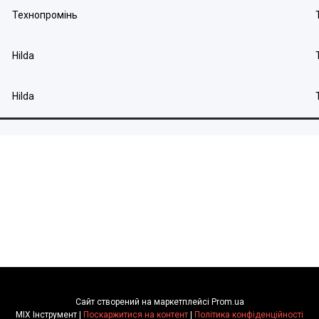
Технопромінь
Hilda
Hilda
Сайт створений на маркетплейсі
Prom.ua
MIX Інструмент |
Поскаржитися на контент
|
Політика конфіденційності