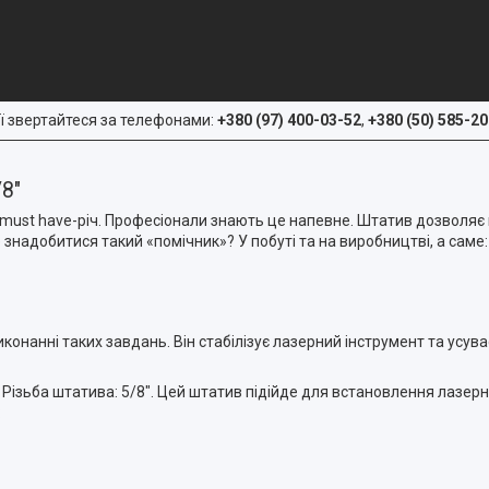
ї звертайтеся за телефонами:
+380 (97) 400-03-52
,
+380 (50) 585-20
8"
 must have-річ. Професіонали знають це напевне. Штатив дозволяє на
знадобитися такий «помічник»? У побуті та на виробництві, а саме:
конанні таких завдань. Він стабілізує лазерний інструмент та усув
 Різьба штатива: 5/8". Цей штатив підійде для встановлення лазерних
: