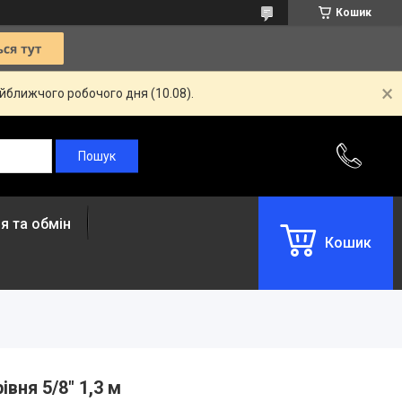
Кошик
айближчого робочого дня (10.08).
я та обмін
Кошик
вня 5/8" 1,3 м