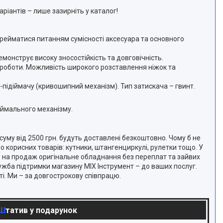
ріантів – лише зазирніть у каталог!
перейматися питанням сумісності аксесуара та основного
монструє високу зносостійкість та довговічність.
с роботи. Можливість широкого розставлення ніжок та
підіймачу (кривошипний механізм). Тип затискача – гвинт.
діймального механізму.
уму від 2500 грн. будуть доставлені безкоштовно. Чому б не
ло корисних товарів: кутники, штангенциркулі, рулетки тощо. У
аємо на продаж оригінальне обладнання без переплат та зайвих
жба підтримки магазину MIX Інструмент – до ваших послуг.
. Ми – за довгострокову співпрацю.
Штатив у подарунок