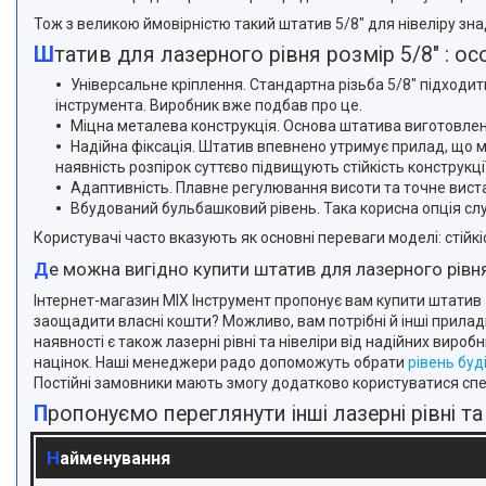
Тож з великою ймовірністю такий штатив 5/8" для нівеліру зна
Штатив для лазерного рівня розмір 5/8" : о
Універсальне кріплення. Стандартна різьба 5/8" підходит
інструмента. Виробник вже подбав про це.
Міцна металева конструкція. Основа штатива виготовлена 
Надійна фіксація. Штатив впевнено утримує прилад, що м
наявність розпірок суттєво підвищують стійкість конструк
Адаптивність. Плавне регулювання висоти та точне виста
Вбудований бульбашковий рівень. Така корисна опція сл
Користувачі часто вказують як основні переваги моделі: стійк
Де можна вигідно купити штатив для лазерного рівн
Інтернет-магазин MIX Інструмент пропонує вам купити штатив 
заощадити власні кошти? Можливо, вам потрібні й інші прила
наявності є також лазерні рівні та нівеліри від надійних виро
націнок. Наші менеджери радо допоможуть обрати
рівень бу
Постійні замовники мають змогу додатково користуватися сп
Пропонуємо переглянути інші лазерні рівні та
Найменування