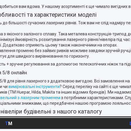
добиться вам вдома. У нашому асортименті є ще чимало вигідних ва
собливості та характеристики моделі
ь до більшості сучасних лазерних рівнів. Тож вам не слід надміру 
з якісного залізного сплаву. Така металева конструкція-трипод де
інімізує ймовірність розхитування лазерного рівня/нівеліра під ча
ції. Додатково сприяють цьому також наконечники на опорах.
влення променю без зайвих ривків можливе завдяки зручній ручці-
угує для швидкого вирівнювання по горизонту.
ість + зручне регулювання за допомогою телескопічних ніжок та пі
я 5/8 онлайн
5/8 для рівня лазерного з додатковою вигодою. Всі замовлення на с
ди чи
вимірювальні інструменти
? Серед переліку на сайті є ще чима
бників (ТМ Huepar, Hilda, Makita та інших відомих брендів). Ми над
дівельний з лазерним променем
з потрібними характеристиками. Слу
еціальними знижками, що передбачені нашою програмою лояльності
 нівеліри будівельні з нашого каталогу
ТМ