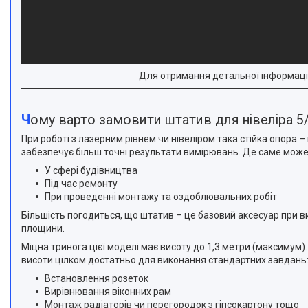
Для отримання детальної інформаці
Чому варто замовити штатив для нівеліра 5/
При роботі з лазерним рівнем чи нівеліром така стійка опора –
забезпечує більш точні результати вимірювань. Де саме може 
У сфері будівництва
Під час ремонту
При проведенні монтажу та оздоблювальних робіт
Більшість погодиться, що штатив – це базовий аксесуар при ви
площини.
Міцна тринога цієї моделі має висоту до 1,3 метри (максимум).
висоти цілком достатньо для виконання стандартних завдань
Встановлення розеток
Вирівнювання віконних рам
Монтаж радіаторів чи перегородок з гіпсокартону тощо