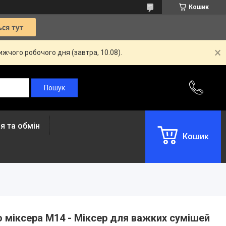
Кошик
жчого робочого дня (завтра, 10.08).
я та обмін
Кошик
о міксера М14 - Міксер для важких сумішей