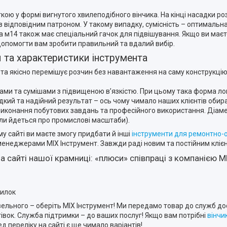
кою у формі вигнутого хвилеподібного вінчика. На кінці насадки 
з відповідним патроном. У такому випадку, сумісність – оптимальн
ра м14 також має спеціальний гачок для підвішування. Якщо ви маєт
допомогти вам зробити правильний та вдалий вибір.
и та характеристики інструмента
но та якісно перемішує розчин без навантаження на саму конструкці
нами та сумішами з підвищеною в’язкістю. При цьому така форма л
дкий та надійний результат – ось чому чимало наших клієнтів оби
иконання побутових завдань та професійного використання. Діаме
оли йдеться про промислові масштаби).
у сайті ви маєте змогу придбати й інші
інструменти для ремонтно-
менеджерами MIX Інструмент. Завжди раді новим та постійним кліє
на сайті нашої крамниці: «плюси» співпраці з компанією M
силок
вельного – оберіть MIX Інструмент! Ми передамо товар до служб до
івок. Служба підтримки – до ваших послуг! Якщо вам потрібні
вінчи
 переліку на сайті є ще чимало варіантів!