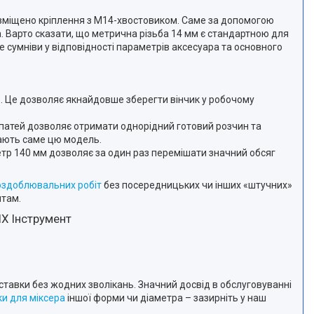
розміщено кріплення з М14-хвостовиком. Саме за допомогою
а. Варто сказати, що метрична різьба 14 мм є стандартною для
е сумніви у відповідності параметрів аксесуара та основного
ю. Це дозволяє якнайдовше зберегти вінчик у робочому
опатей дозволяє отримати однорідний готовий розчин та
рають саме цю модель.
тр 140 мм дозволяє за один раз перемішати значний обсяг
оздоблювальних робіт
без посередницьких чи інших «штучних»
нтам.
IX Інструмент
ставки без жодних зволікань. Значний досвід в обслуговуванні
ки для міксера
іншої форми чи діаметра – зазирніть у наш