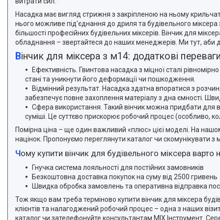
витрати сил.
Насадка має вигляд стрижня з закріпленою на ньому крильчат
нього можливе під’єднання до дриля та будівельного міксера 
більшості професійних будівельних міксерів. Вінчик для міксе
обладнання – звертайтеся до наших менеджерів. Ми тут, аби 
Вінчик для міксера з м14: додаткові переваг
Ефективність. Гвинтова насадка з міцної сталі рівномір
стані та уникнути його деформації чи пошкодження.
Відмінний результат. Насадка здатна впоратися з розчи
забезпечує повне захоплення матеріалу з дна ємності. Шви
Сфера використання. Такий вінчик можна придбати для в
суміші. Це суттєво прискорює робочий процес (особливо, к
Помірна ціна – ще один важливий «плюс» цієї моделі. На нашом
націнок. Пропонуємо переглянути каталог чи скомунікувати з 
Чому купити вінчик для будівельного міксера варто 
Гнучка система лояльності для постійних замовників
Безкоштовна доставка покупок на суму від 2500 гривень
Швидка обробка замовлень та оперативна відправка по
Тож якщо вам треба терміново купити вінчик для міксера буді
клієнтів та налагоджений робочий процес – одна з наших візит
каталог чи зателефонуйте консультантам MIX Інструмент. Серед