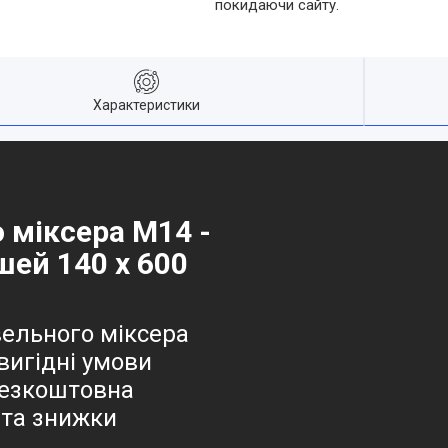
покидаючи сайту.
Характеристики
 міксера М14 -
шей 140 х 600
вельного міксера
вигідні умови
безкоштовна
 та знижки