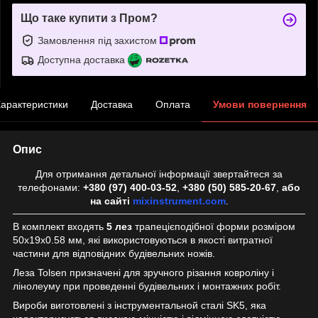
Що таке купити з Пром?
Замовлення під захистом
Доступна доставка
арактеристики
Доставка
Оплата
Умови повернення
Опис
Для отримання детальної інформації звертайтеся за
телефонами:
+380 (97) 400-03-52
,
+380 (50) 585-20-67
,
або
на сайті
mixinstrument.com
.
В комплект входять
5 лез
трапецієподібної форми розміром
50х19х0.58 мм, які використовуються в якості витратної
частини для відповідних будівельних ножів.
Леза Tolsen призначені для зручного різання ковроліну і
лінолеуму при проведенні будівельних і монтажних робіт.
Вироби виготовлені з інструментальной сталі SK5, яка