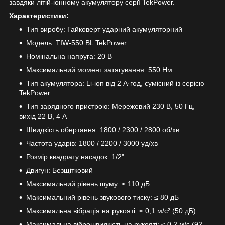
завдяки літій-іонному акумулятору серії TekPower.
Характеристики:
Тип виробу: Гайковерт ударний акумуляторний
Модель: TIW-550 BL TekPower
Номінальна напруга: 20 В
Максимальний момент затягування: 550 Нм
Тип акумулятора: Li-ion від 2 А·год, сумісний із серією
TekPower
Тип зарядного пристрою: Мережевий 230 В, 50 Гц,
вихід 22 В, 4 А
Швидкість обертання: 1800 / 2300 / 2800 об/хв
Частота ударів: 1800 / 2200 / 3000 уд/хв
Розмір квадрату насадок: 1/2"
Двигун: Безщітковий
Максимальний рівень шуму: ≤ 110 дБ
Максимальний рівень звукового тиску: ≤ 80 дБ
Максимальна вібрація на рукояті: ≤ 0,1 м/с² (50 дБ)
Максимальна віброшвидкість на рукояті: ≤ 0,2 м/с (92