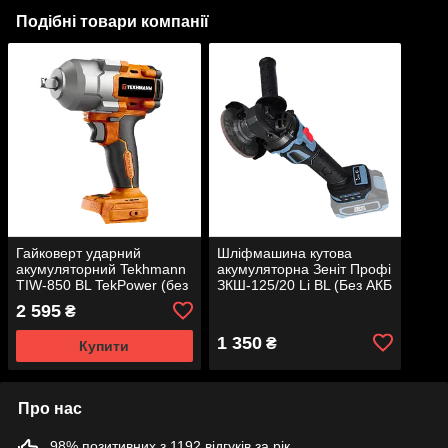
Подібні товари компанії
Гайковерт ударний
Шліфмашина кутова
акумуляторний Tekhmann
акумуляторна Зеніт Профі
TIW-850 BL TekPower (без
ЗКШ-125/20 Li BL (Без АКБ
АКБ та ЗП)
та ЗП)
2 595
₴
1 350
₴
Купити
Про нас
98% позитивних з 1192 відгуків за рік