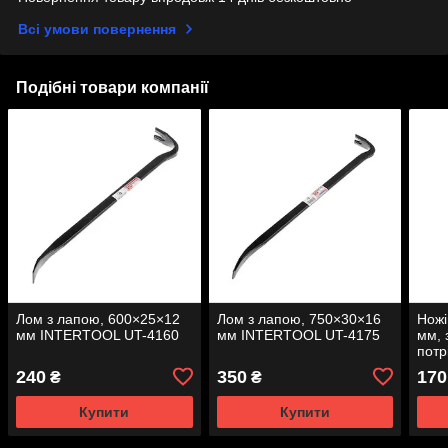
Всі умови повернення
Подібні товари компанії
Лом з лапою, 600×25×12
Лом з лапою, 750×30×16
Ножі
мм INTERTOOL UT-4160
мм INTERTOOL UT-4175
мм, 
потр
зуб
240
350
170
₴
₴
316
Купити
Купити