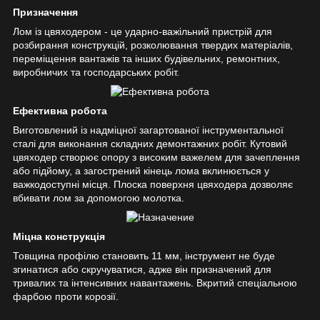
Призначення
Лом із цвяходером - це ударно-важільний пристрій для
розбирання конструкцій, розколювання твердих матеріалів,
переміщення вантажів та інших будівельних, ремонтних,
виробничих та господарських робіт.
Ефективна робота
Виготовлений із надміцної загартованої інструментальної
сталі для виконання складних демонтажних робіт. Кутовий
цвяходер створює опору з високим важелем для зачеплення
або підйому, а загострений кінець лома вклинюється у
важкодоступні місця. Плоска поверхня цвяходера дозволяє
вбивати лом за допомогою молотка.
Міцна конструкція
Товщина профілю становить 11 мм, інструмент не буде
згинатися або скручуватися, адже він призначений для
тривалих та інтенсивних навантажень. Вкритий спеціальною
фарбою проти корозії.