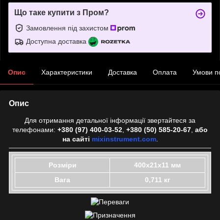
Що таке купити з Пром?
Замовлення під захистом
Доступна доставка
Опис
Характеристики
Доставка
Оплата
Умови п
Опис
Для отримання детальної інформації звертайтеся за
телефонами:
+380 (97) 400-03-52
,
+380 (50) 585-20-67
,
або
на сайті
mixinstrument.com
.
Розміри
400x21x11 мм
Вага
0,711 кг