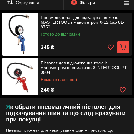
для накачування шин за доступною ціною
Сортування
0
Фільтри
та з можливістю безкоштовної доставки.
Пневмопістолет для підкачування коліс
MASTERTOOL з манометром 0-12 бар 81-
До каталогу
8750
Готово до відправки
345
₴
Пістолет для підкачування коліс із
манометром пневматичний INTERTOOL PT-
0504
Немає в наявності
240
₴
Як обрати пневматичний пістолет для
підкачування шин та що слід врахувати
при покупці
Пневмопістолети для накачування шин – пристрій, що