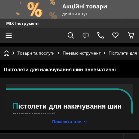
MIX Інструмент
Товари та послуги
Пневмоінструмент
Пістолети для
Пістолети для накачування шин пневматичні
П
істолети для накачування шин
пневматичні
Показати все
На сайті інтернет-компанії «MIX
Інструмент» Ви знайдете пневмопістолети