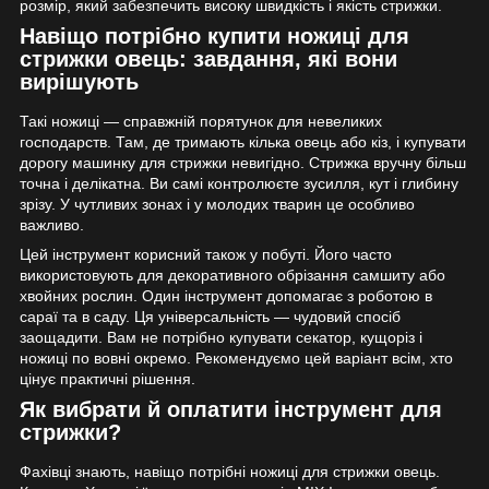
розмір, який забезпечить високу швидкість і якість стрижки.
Навіщо потрібно купити ножиці для
стрижки овець: завдання, які вони
вирішують
Такі ножиці — справжній порятунок для невеликих
господарств. Там, де тримають кілька овець або кіз, і купувати
дорогу машинку для стрижки невигідно. Стрижка вручну більш
точна і делікатна. Ви самі контролюєте зусилля, кут і глибину
зрізу. У чутливих зонах і у молодих тварин це особливо
важливо.
Цей інструмент корисний також у побуті. Його часто
використовують для декоративного обрізання самшиту або
хвойних рослин. Один інструмент допомагає з роботою в
сараї та в саду. Ця універсальність — чудовий спосіб
заощадити. Вам не потрібно купувати секатор, кущоріз і
ножиці по вовні окремо. Рекомендуємо цей варіант всім, хто
цінує практичні рішення.
Як вибрати й оплатити інструмент для
стрижки?
Фахівці знають, навіщо потрібні ножиці для стрижки овець.