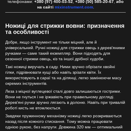
телефонами:
+380 (97) 400-03-52
,
+380 (50) 585-20-67
,
або
на сайті
mixinstrument.com
.
Ножиці для стрижки вовни: призначення
та особливості
Добре, якщо інструмент не тільки міцний, але й
універсальний. Ручні ножиці для стрижки овець з дерев'яними
ручками — саме такий екземпляр. Вони підходять для
сезонної стрижки овець, кіз та іншої дрібної худоби.
Такі ножиці виручать в саду. Ними зручно обрізати хвойні
гілки, підрівнювати кущі або навіть зрізати квіти. Їх
використовують в сараї та на ділянці, легко замінюючи масу
окремих інструментів.
Леза з міцної вуглецевої сталі довго залишаються гострими.
Вони не гнуться і не іржавіють при правильному догляді.
Дерев'яні ручки зручно лягають в долоню. Навіть при тривалій
роботі кисть не втомлюється.
Завдяки пружинному механізму ножиці легко розкриваються
назад після кожного стискання. Тому можна працювати
однією рукою, без напруги. Довжина 320 мм — оптимальний