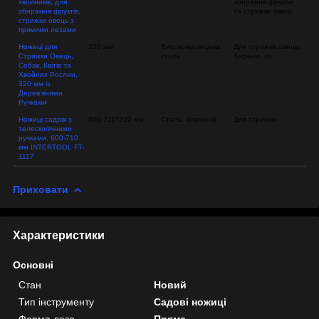
хвойників, для
збирання фруктів
збирання фруктів,
та стрижки овець
стрижки овець з
прямими лезами
Ножиці для
320 мм
Високовуглецева
Для стрижки овець,
Стрижки Овець,
сталь
баранів, кіз
Собак, Квітів та
Хвойних Рослин,
320 мм із
Дерев’яними
Ручками
Ножиці садові з
600-710*230 мм
Сталь, алюміній
Для стрижки
телескопічними
ручками, 600-710
мм INTERTOOL FT-
1117
Приховати
Характеристики
Основні
Стан
Новий
Тип інструменту
Садові ножиці