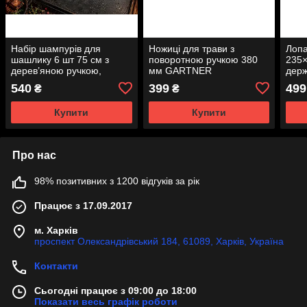
Набір шампурів для
Ножиці для трави з
Лопа
шашлику 6 шт 75 см з
поворотною ручкою 380
235×
дерев’яною ручкою,
мм GARTNER
держ
нержавіюча сталь 3 мм
540
399
499
₴
₴
Купити
Купити
Про нас
98% позитивних з 1200 відгуків за рік
Працює з 17.09.2017
м. Харків
проспект Олександрівський 184, 61089, Харків, Україна
Контакти
Сьогодні працює з 09:00 до 18:00
Показати весь графік роботи