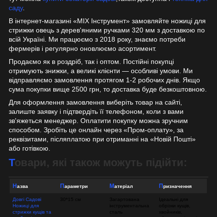
саду
.
В інтернет-магазині «MIX Інструмент» замовляйте ножиці для
стрижки овець з дерев'яними ручками 320 мм з доставкою по
всій Україні. Ми працюємо з 2018 року, знаємо потреби
фермерів і регулярно оновлюємо асортимент.
Продаємо як в роздріб, так і оптом. Постійні покупці
отримують знижки, а великі клієнти — особливі умови. Ми
відправляємо замовлення протягом 1-2 робочих днів. Якщо
сума покупки вище 2500 грн, то доставка буде безкоштовною.
Для оформлення замовлення виберіть товар на сайті,
залиште заявку і підтвердіть її телефоном, коли з вами
зв'яжеться менеджер. Оплатити покупку можна зручним
способом. Зробіть це онлайн через «Пром-оплату», за
реквізитами, післяплатою при отриманні на «Новій Пошті»
або готівкою.
Товари, які також можуть підійти:
Назва
Параметри
Матеріал
Призначення
Довгі Садові
30*15 см
Загартована
Ідеальні для
Ножиці для
інструментальна
обрізки кущів,
стрижки кущів та
сталь
хвойників,