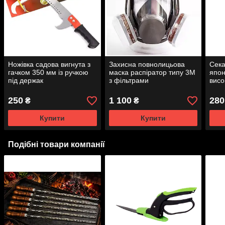
Ножівка садова вигнута з
Захисна повнолицьова
Сека
гачком 350 мм із ручкою
маска распіратор типу 3М
япон
під держак
з фільтрами
висо
5 Pro
250
1 100
280
₴
₴
Купити
Купити
Подібні товари компанії