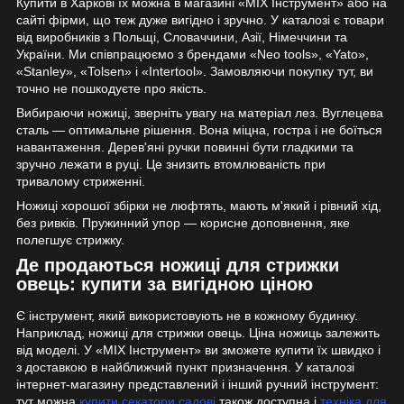
Купити в Харкові їх можна в магазині «MIX Інструмент» або на
сайті фірми, що теж дуже вигідно і зручно. У каталозі є товари
від виробників з Польщі, Словаччини, Азії, Німеччини та
України. Ми співпрацюємо з брендами «Neo tools», «Yato»,
«Stanley», «Tolsen» і «Intertool». Замовляючи покупку тут, ви
точно не пошкодуєте про якість.
Вибираючи ножиці, зверніть увагу на матеріал лез. Вуглецева
сталь — оптимальне рішення. Вона міцна, гостра і не боїться
навантаження. Дерев'яні ручки повинні бути гладкими та
зручно лежати в руці. Це знизить втомлюваність при
тривалому стриженні.
Ножиці хорошої збірки не люфтять, мають м'який і рівний хід,
без ривків. Пружинний упор — корисне доповнення, яке
полегшує стрижку.
Де продаються ножиці для стрижки
овець: купити за вигідною ціною
Є інструмент, який використовують не в кожному будинку.
Наприклад, ножиці для стрижки овець. Ціна ножиць залежить
від моделі. У «MIX Інструмент» ви зможете купити їх швидко і
з доставкою в найближчий пункт призначення. У каталозі
інтернет-магазину представлений і інший ручний інструмент:
тут можна
купити секатори садові
,також доступна і
техніка для