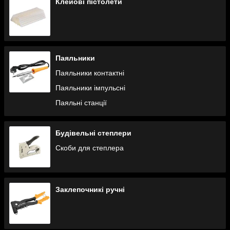
Клейові пістолети
обов'язково повинні бути якісні кріпильні
інструменти для монтажу будівельних
конструкцій, обробки, комунікацій та меблів від
інтернет-магазину MIX Інструмент. MIX
Інструмент – це гуртово-роздрібний продавець
інструменту та обладнання з України, Азії,
Паяльники
Польщі, Словаччини, Німеччини. Гнучка система
Паяльники контактні
оплати та доставка по всій Україні.
Паяльники імпульсні
Написати нам
Паяльні станції
Будівельні степлери
Скоби для степлера
Особливості якісного кріпильного
інструменту
Заклепочникі ручні
Одним зі способів самостійно впоратися з
поточними побутовими питаннями, та заощадити