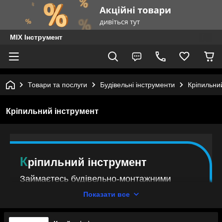
MIX Інструмент
Товари та послуги
Будівельні інструменти
Кріпильни
Кріпильний інструмент
К
ріпильний інструмент
Займаєтесь будівельно-монтажними
роботами, професійно чи як аматор,
Показати все
виключно для себе?
Тоді у вашому арсеналі робочого інструменту