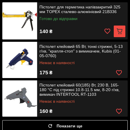
Пістолет для герметика напівзакритий 325
мм TOPEX сталево-алюмінієвий 21B336
Готово до відправки
140
₴
Пістолет клейовий 65 Вт, тонкі стрижні, 5-13
г/хв, "крапля-стоп" з вимикачем, Kubis (01-
05-0760)
Немає в наявності
175
₴
Пістолет клейовий 60(185) Вт, 230 В, 165-
180 °C під стрижні 10.8-11.5 мм, 8-20 г/хв,
вимикач INTERTOOL RT-1103
Немає в наявності
160
₴
Показати ще