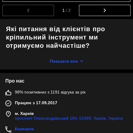
1
/ 2
Які питання від клієнтів про
кріпильний інструмент ми
отримуємо найчастіше?
Показати все
Які види кріпильного інструменту ви
пропонуєте?
Про нас
Для яких завдань найкраще підходить
98% позитивних з 1191 відгука за рік
кріпильний інструмент?
Працює з 17.09.2017
Як правильно обрати кріпильний інструмент
м. Харків
для конкретної задачі?
проспект Олександрівський 184, 61089, Харків, Україна
Контакти